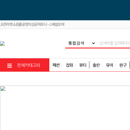
패션
잡화
뷰티
출산
유아
완구
전체카테고리