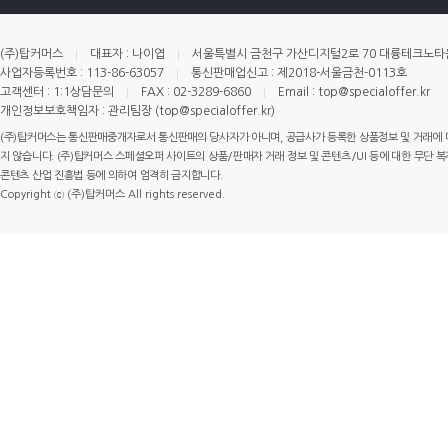
(주)탑커머스
대표자 : 나이엽
서울특별시 금천구 가산디지털2로 70 대륭테크노타운 
사업자등록번호 : 113-86-63057
통신판매업신고 : 제2018-서울금천-0113호
고객센터 : 1:1상담문의
FAX : 02-3289-6860
Email : top@specialoffer.kr
개인정보보호책임자 : 관리팀장 (top@specialoffer.kr)
(주)탑커머스는 통신판매중개자로서 통신판매의 당사자가 아니며, 공급사가 등록한 상품정보 및 거래에 
지 않습니다. (주)탑커머스 스페셜오퍼 사이트의 상품/판매자 거래 정보 및 콘텐츠/UI 등에 대한 무단 복제
콘텐츠 산업 진흥법 등에 의하여 엄격히 금지합니다.
Copyright ⓒ (주)탑커머스 All rights reserved.