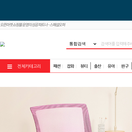
패션
잡화
뷰티
출산
유아
완구
전체카테고리