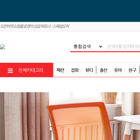
패션
잡화
뷰티
출산
유아
완구
전체카테고리