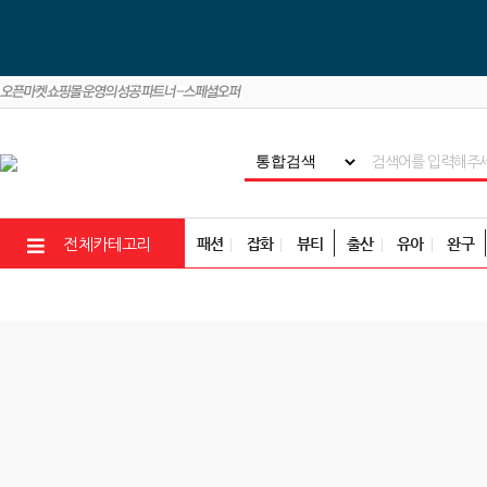
패션
잡화
뷰티
출산
유아
완구
전체카테고리