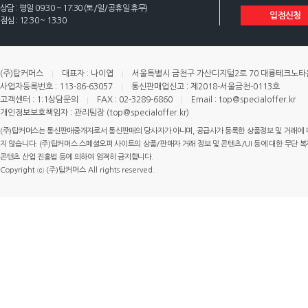
상담 : 평일 09:30 ~ 17:30 (토/일/공휴일 휴무)
입점신청
점심 : 12:30 ~ 13:30
(주)탑커머스
대표자 : 나이엽
서울특별시 금천구 가산디지털2로 70 대륭테크노타운 
사업자등록번호 : 113-86-63057
통신판매업신고 : 제2018-서울금천-0113호
고객센터 : 1:1상담문의
FAX : 02-3289-6860
Email : top@specialoffer.kr
개인정보보호책임자 : 관리팀장 (top@specialoffer.kr)
(주)탑커머스는 통신판매중개자로서 통신판매의 당사자가 아니며, 공급사가 등록한 상품정보 및 거래에 
지 않습니다. (주)탑커머스 스페셜오퍼 사이트의 상품/판매자 거래 정보 및 콘텐츠/UI 등에 대한 무단 복제
콘텐츠 산업 진흥법 등에 의하여 엄격히 금지합니다.
Copyright ⓒ (주)탑커머스 All rights reserved.