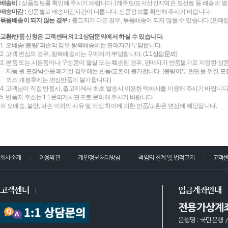
배송비 :
상품정보를 확인해 주시기 바랍니다. (제주도/도서산간지역은 도선료 등 배송비 별
배송마감 :
상품별로 배송마감시간이 다릅니다. 상품정보를 확인해 주시기 바랍니다.
묶음배송이 되지 않는 경우 :
출고지가 다른 경우, 묶음배송이 되지 않을 수 있습니다.(판매
교환/반품 신청은 고객센터의 1:1상담문의에서 하실 수 있습니다.
1. 오배송/ 불량/ 파손의 경우 왕복배송비는 판매자가 부담합니다.
2. 고객 변심의 경우, 왕복배송비는 구매자가 부담합니다. (
1:1상담문의
)
3. 본품 또는 사은품이나 구성품이 멸실 또는 훼손된 경우, 판매자가 반품불가로 지정한 상품
제품 원 포장박스를 폐기한 경우에는 반품/교환이 불가합니다. (불량여부 판단을 위한 포장
박스 개봉후에는 변심반품이 불가합니다.)
4. 고객님이 직접 반품시, 출고지에서 최초 발송시 이용한 택배사를 이용해 주시기 바랍니다
5. 반품지 주소는 1:1문의게시판으로 문의해 주시기 바랍니다.
※ 오배송, 불량, 파손 이외의 사유 및 색상 차이에 의한 반품/교환은 변심에 해당됩니다.
회사소개
이용약관
개인정보처리방침
책임의 한계 및 법적고지
고객
고객센터
입금계좌안내
전용가상계
은행명 : 국민은행 /