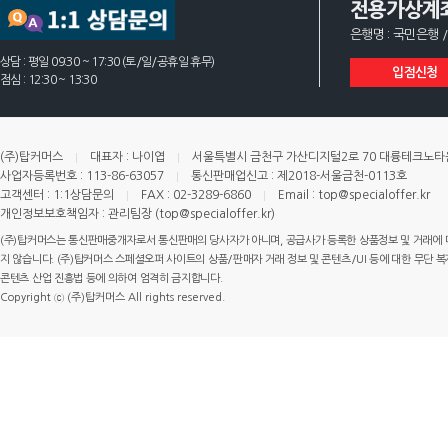
전용가상계
은행명 : 국민은행 /
상담 : 평일 09:30 ~ 17:30 (토/일/공휴일 휴무)
입점신청
점심 : 12:30 ~ 13:30
(주)탑커머스
대표자 : 나이엽
서울특별시 금천구 가산디지털2로 70 대륭테크노타운 
사업자등록번호 : 113-86-63057
통신판매업신고 : 제2018-서울금천-0113호
고객센터 : 1:1상담문의
FAX : 02-3289-6860
Email : top@specialoffer.kr
개인정보보호책임자 : 관리팀장 (top@specialoffer.kr)
(주)탑커머스는 통신판매중개자로서 통신판매의 당사자가 아니며, 공급사가 등록한 상품정보 및 거래에 
지 않습니다. (주)탑커머스 스페셜오퍼 사이트의 상품/판매자 거래 정보 및 콘텐츠/UI 등에 대한 무단 복제
콘텐츠 산업 진흥법 등에 의하여 엄격히 금지합니다.
Copyright ⓒ (주)탑커머스 All rights reserved.