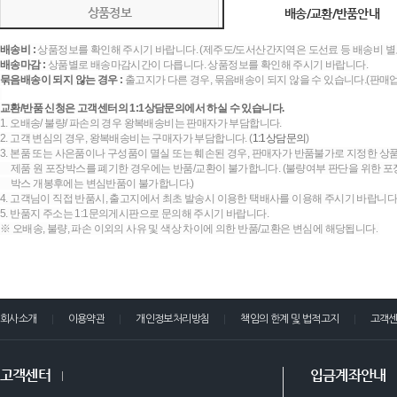
상품정보
배송/교환/반품안내
배송비 :
상품정보를 확인해 주시기 바랍니다. (제주도/도서산간지역은 도선료 등 배송비 별
배송마감 :
상품별로 배송마감시간이 다릅니다. 상품정보를 확인해 주시기 바랍니다.
묶음배송이 되지 않는 경우 :
출고지가 다른 경우, 묶음배송이 되지 않을 수 있습니다.(판매
교환/반품 신청은 고객센터의 1:1상담문의에서 하실 수 있습니다.
1. 오배송/ 불량/ 파손의 경우 왕복배송비는 판매자가 부담합니다.
2. 고객 변심의 경우, 왕복배송비는 구매자가 부담합니다. (
1:1상담문의
)
3. 본품 또는 사은품이나 구성품이 멸실 또는 훼손된 경우, 판매자가 반품불가로 지정한 상품
제품 원 포장박스를 폐기한 경우에는 반품/교환이 불가합니다. (불량여부 판단을 위한 포장
박스 개봉후에는 변심반품이 불가합니다.)
4. 고객님이 직접 반품시, 출고지에서 최초 발송시 이용한 택배사를 이용해 주시기 바랍니다
5. 반품지 주소는 1:1문의게시판으로 문의해 주시기 바랍니다.
※ 오배송, 불량, 파손 이외의 사유 및 색상 차이에 의한 반품/교환은 변심에 해당됩니다.
회사소개
이용약관
개인정보처리방침
책임의 한계 및 법적고지
고객
고객센터
입금계좌안내