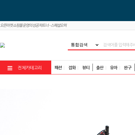
패션
잡화
뷰티
출산
유아
완구
전체카테고리