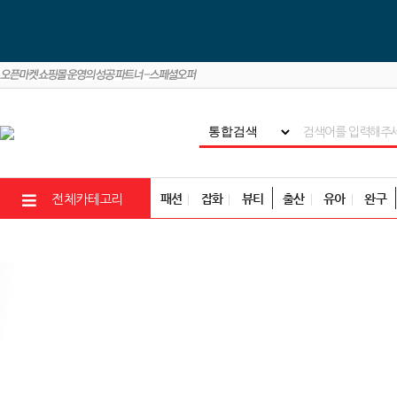
패션
잡화
뷰티
출산
유아
완구
전체카테고리