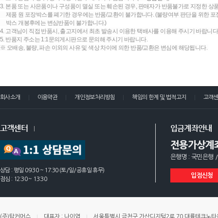
3. 본품 또는 사은품이나 구성품이 멸실 또는 훼손된 경우, 판매자가 반품불가로 지정한 상품
제품 원 포장박스를 폐기한 경우에는 반품/교환이 불가합니다. (불량여부 판단을 위한 포장
박스 개봉후에는 변심반품이 불가합니다.)
4. 고객님이 직접 반품시, 출고지에서 최초 발송시 이용한 택배사를 이용해 주시기 바랍니다
5. 반품지 주소는 1:1문의게시판으로 문의해 주시기 바랍니다.
※ 오배송, 불량, 파손 이외의 사유 및 색상 차이에 의한 반품/교환은 변심에 해당됩니다.
회사소개
이용약관
개인정보처리방침
책임의 한계 및 법적고지
고객
고객센터
입금계좌안내
전용가상계
은행명 : 국민은행 /
상담 : 평일 09:30 ~ 17:30 (토/일/공휴일 휴무)
입점신청
점심 : 12:30 ~ 13:30
(주)탑커머스
대표자 : 나이엽
서울특별시 금천구 가산디지털2로 70 대륭테크노타운 