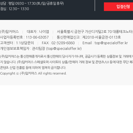
상담 : 평일 09:30 ~ 17:30 (토/일/공휴일 휴무)
입점신청
점심 : 12:30 ~ 13:30
(주)탑커머스
대표자 : 나이엽
서울특별시 금천구 가산디지털2로 70 대륭테크노타운 
사업자등록번호 : 113-86-63057
통신판매업신고 : 제2018-서울금천-0113호
고객센터 : 1:1상담문의
FAX : 02-3289-6860
Email : top@specialoffer.kr
개인정보보호책임자 : 관리팀장 (top@specialoffer.kr)
(주)탑커머스는 통신판매중개자로서 통신판매의 당사자가 아니며, 공급사가 등록한 상품정보 및 거래에 
지 않습니다. (주)탑커머스 스페셜오퍼 사이트의 상품/판매자 거래 정보 및 콘텐츠/UI 등에 대한 무단 복제
콘텐츠 산업 진흥법 등에 의하여 엄격히 금지합니다.
Copyright ⓒ (주)탑커머스 All rights reserved.