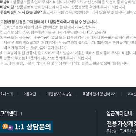
배송비 :
상품정보를 확인해 주시기 바랍니다. (제주도/도서산간지역은 도선료 등 배송비 별
배송마감 :
상품별로 배송마감시간이 다릅니다. 상품정보를 확인해 주시기 바랍니다.
묶음배송이 되지 않는 경우 :
출고지가 다른 경우, 묶음배송이 되지 않을 수 있습니다.(판매
교환/반품 신청은 고객센터의 1:1상담문의에서 하실 수 있습니다.
1. 오배송/ 불량/ 파손의 경우 왕복배송비는 판매자가 부담합니다.
2. 고객 변심의 경우, 왕복배송비는 구매자가 부담합니다. (
1:1상담문의
)
3. 본품 또는 사은품이나 구성품이 멸실 또는 훼손된 경우, 판매자가 반품불가로 지정한 상품
제품 원 포장박스를 폐기한 경우에는 반품/교환이 불가합니다. (불량여부 판단을 위한 포장
박스 개봉후에는 변심반품이 불가합니다.)
4. 고객님이 직접 반품시, 출고지에서 최초 발송시 이용한 택배사를 이용해 주시기 바랍니다
5. 반품지 주소는 1:1문의게시판으로 문의해 주시기 바랍니다.
※ 오배송, 불량, 파손 이외의 사유 및 색상 차이에 의한 반품/교환은 변심에 해당됩니다.
회사소개
이용약관
개인정보처리방침
책임의 한계 및 법적고지
고객
고객센터
입금계좌안내
전용가상계
은행명 : 국민은행 /