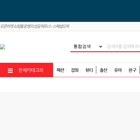
패션
잡화
뷰티
출산
유아
완구
전체카테고리