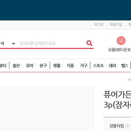
로그인
회원가입
뷰티
출산
유아
완구
생활
식품
가구
스포츠
레저
헬스
H
퓨어가든
3p(잠
상품타입