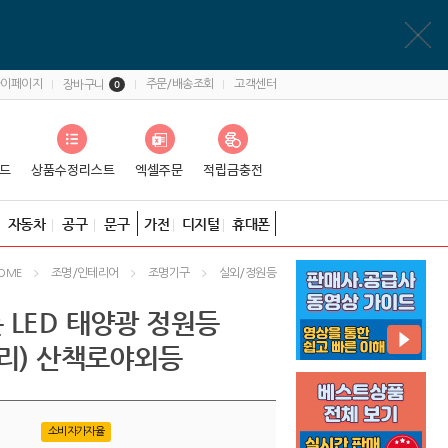
마이페이지
주문/배송조회
고객센터
장바구니
0
자동차
공구
문구
가전
디지털
휴대폰
조명/인테리어
조명기구
실외/정원등
OME
 LED 태양광 정원등
자리) 산책로야외등
소비자가자율