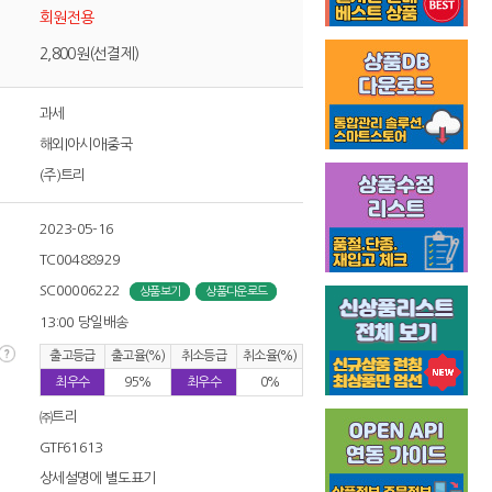
회원전용
2,800원(선결제)
과세
해외|아시아|중국
(주)트리
2023-05-16
TC00488929
SC00006222
상품보기
상품다운로드
13:00 당일배송
출고등급
출고율(%)
취소등급
취소율(%)
최우수
95%
최우수
0%
㈜트리
GTF61613
상세설명에 별도표기