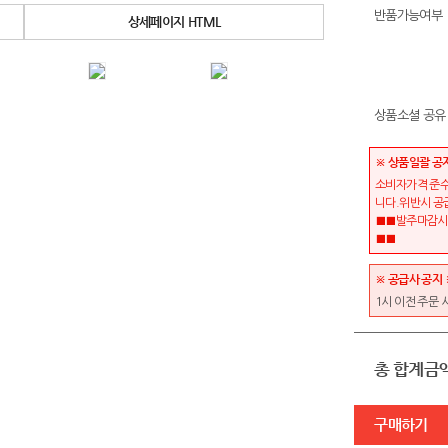
반품가능여부
상세페이지 HTML
상품소셜 공유
※ 상품일괄 공
소비자가격 준수
니다.위반시 공
■■발주마감시간
■■
※ 공급사 공지 
1시 이전 주문 
총 합계금
구매하기