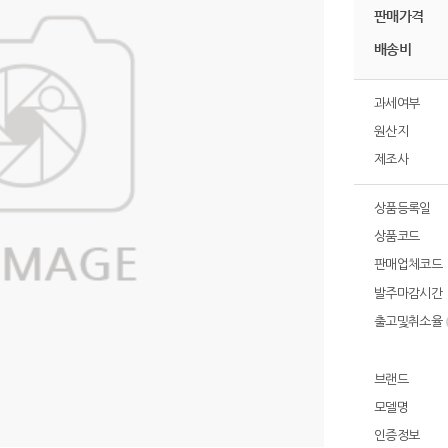
판매가격
배송비
과세여부
원산지
제조사
상품등록일
상품코드
판매업체코드
발주마감시간
출고및취소율
브랜드
모델명
인증정보