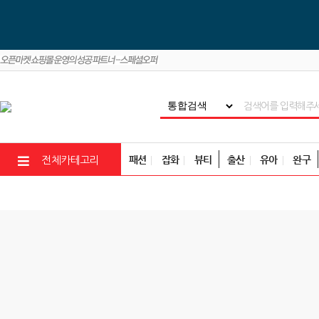
패션
잡화
뷰티
출산
유아
완구
전체카테고리