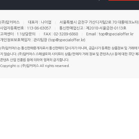
(주)탑커머스
대표자 : 나이엽
서울특별시 금천구 가산디지털2로 70 대륭테크노타운 
사업자등록번호 : 113-86-63057
통신판매업신고 : 제2018-서울금천-0113호
고객센터 : 1:1상담문의
FAX : 02-3289-6860
Email : top@specialoffer.kr
개인정보보호책임자 : 관리팀장 (top@specialoffer.kr)
(주)탑커머스는 통신판매중개자로서 통신판매의 당사자가 아니며, 공급사가 등록한 상품정보 및 거래에 
지 않습니다. (주)탑커머스 스페셜오퍼 사이트의 상품/판매자 거래 정보 및 콘텐츠/UI 등에 대한 무단 복제
콘텐츠 산업 진흥법 등에 의하여 엄격히 금지합니다.
Copyright ⓒ (주)탑커머스 All rights reserved.