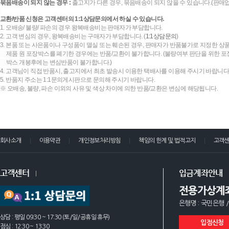
묶음배송이 되지 않는 경우 :
출고지가 다른 경우, 묶음배송이 되지 않을 수 있습니다.(판매
교환/반품 신청은 고객센터의 1:1상담문의에서 하실 수 있습니다.
1. 오배송/ 불량/ 파손의 경우 왕복배송비는 판매자가 부담합니다.
2. 고객 변심의 경우, 왕복배송비는 구매자가 부담합니다. (
1:1상담문의
)
3. 본품 또는 사은품이나 구성품이 멸실 또는 훼손된 경우, 판매자가 반품불가로 지정한 상품
제품 원 포장박스를 폐기한 경우에는 반품/교환이 불가합니다. (불량여부 판단을 위한 포장
박스 개봉후에는 변심반품이 불가합니다.)
4. 고객님이 직접 반품시, 출고지에서 최초 발송시 이용한 택배사를 이용해 주시기 바랍니다
5. 반품지 주소는 1:1문의게시판으로 문의해 주시기 바랍니다.
※ 오배송, 불량, 파손 이외의 사유 및 색상 차이에 의한 반품/교환은 변심에 해당됩니다.
회사소개
이용약관
개인정보처리방침
책임의 한계 및 법적고지
고객
고객센터
입금계좌안내
전용가상계
은행명 : 국민은행 /
상담 : 평일 09:30 ~ 17:30 (토/일/공휴일 휴무)
입점신청
점심 : 12:30 ~ 13:30