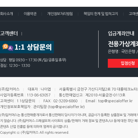
회사소개
이용약관
개인정보처리방침
책임의 한계 및 법적고지
고객
고객센터
입금계좌안내
전용가상계
은행명 : 국민은행 /
상담 : 평일 09:30 ~ 17:30 (토/일/공휴일 휴무)
입점신청
점심 : 12:30 ~ 13:30
(주)탑커머스
대표자 : 나이엽
서울특별시 금천구 가산디지털2로 70 대륭테크노타운 
사업자등록번호 : 113-86-63057
통신판매업신고 : 제2018-서울금천-0113호
고객센터 : 1:1상담문의
FAX : 02-3289-6860
Email : top@specialoffer.kr
개인정보보호책임자 : 관리팀장 (top@specialoffer.kr)
(주)탑커머스는 통신판매중개자로서 통신판매의 당사자가 아니며, 공급사가 등록한 상품정보 및 거래에 
지 않습니다. (주)탑커머스 스페셜오퍼 사이트의 상품/판매자 거래 정보 및 콘텐츠/UI 등에 대한 무단 복제
콘텐츠 산업 진흥법 등에 의하여 엄격히 금지합니다.
Copyright ⓒ (주)탑커머스 All rights reserved.