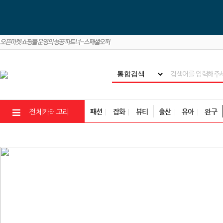
패션
잡화
뷰티
출산
유아
완구
전체카테고리