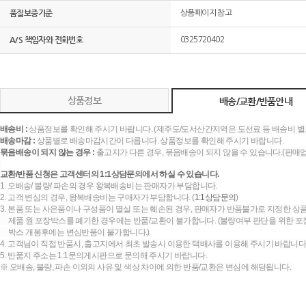
품질보증기준
상품페이지 참고
A/S 책임자와 전화번호
0325720402
상품정보
배송/교환/반품안내
배송비 :
상품정보를 확인해 주시기 바랍니다. (제주도/도서산간지역은 도선료 등 배송비 별
배송마감 :
상품별로 배송마감시간이 다릅니다. 상품정보를 확인해 주시기 바랍니다.
묶음배송이 되지 않는 경우 :
출고지가 다른 경우, 묶음배송이 되지 않을 수 있습니다.(판매
교환/반품 신청은 고객센터의 1:1상담문의에서 하실 수 있습니다.
1. 오배송/ 불량/ 파손의 경우 왕복배송비는 판매자가 부담합니다.
2. 고객 변심의 경우, 왕복배송비는 구매자가 부담합니다. (
1:1상담문의
)
3. 본품 또는 사은품이나 구성품이 멸실 또는 훼손된 경우, 판매자가 반품불가로 지정한 상품
제품 원 포장박스를 폐기한 경우에는 반품/교환이 불가합니다. (불량여부 판단을 위한 포장
박스 개봉후에는 변심반품이 불가합니다.)
4. 고객님이 직접 반품시, 출고지에서 최초 발송시 이용한 택배사를 이용해 주시기 바랍니다
5. 반품지 주소는 1:1문의게시판으로 문의해 주시기 바랍니다.
※ 오배송, 불량, 파손 이외의 사유 및 색상 차이에 의한 반품/교환은 변심에 해당됩니다.