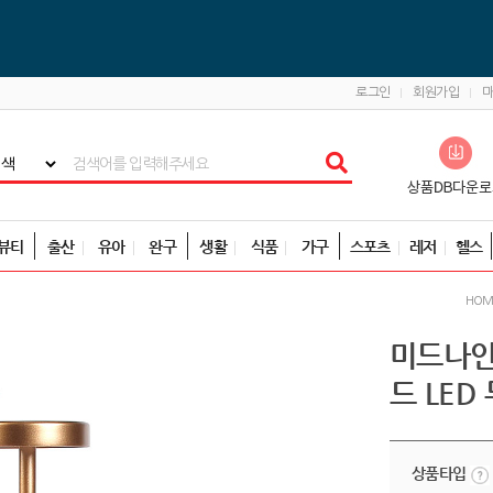
로그인
회원가입
뷰티
출산
유아
완구
생활
식품
가구
스포츠
레저
헬스
HOM
미드나인
드 LED
상품타입