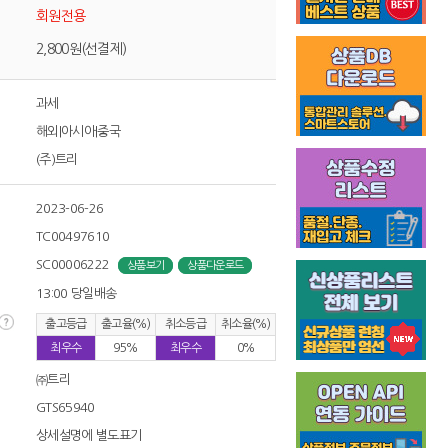
회원전용
2,800원(선결제)
과세
해외|아시아|중국
(주)트리
2023-06-26
TC00497610
SC00006222
상품보기
상품다운로드
13:00 당일배송
출고등급
출고율(%)
취소등급
취소율(%)
최우수
95%
최우수
0%
㈜트리
GTS65940
상세설명에 별도표기