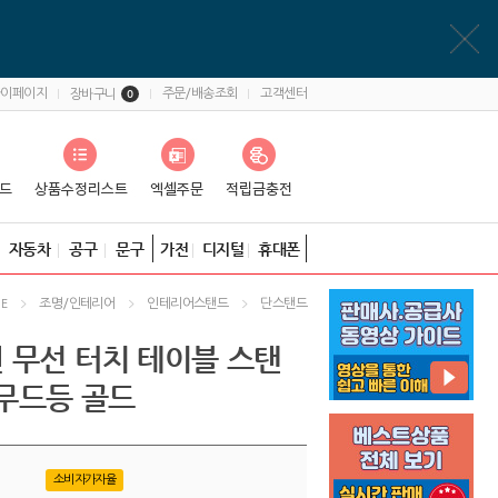
마이페이지
주문/배송조회
고객센터
장바구니
0
자동차
공구
문구
가전
디지털
휴대폰
조명/인테리어
인테리어스탠드
단스탠드
E
 무선 터치 테이블 스탠
 무드등 골드
소비자가자율