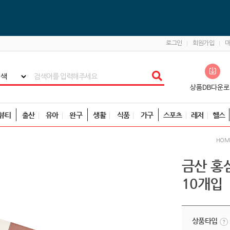
로그인
회원가입
뷰티
출산
유아
완구
생활
식품
가구
스포츠
레저
헬스
HOM
금산 홍삼
10개입
상품타입