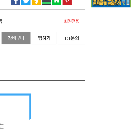
액
회원전용
장바구니
찜하기
1:1문의