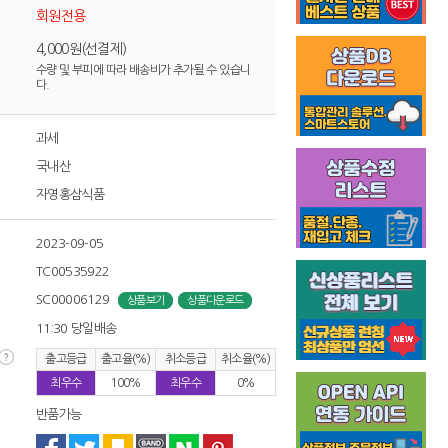
회원전용
4,000원(선결제)
수량 및 부피에 따라 배송비가 추가될 수 있습니
다.
과세
국내산
자영홍삼식품
2023-09-05
TC00535922
SC00006129
상품보기
상품다운로드
11:30 당일배송
출고등급
출고율(%)
취소등급
취소율(%)
최우수
100%
최우수
0%
반품가능