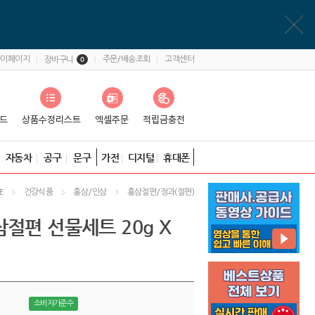
마이페이지
주문/배송조회
고객센터
장바구니
0
자동차
공구
문구
가전
디지털
휴대폰
건강식품
홍삼/인삼
홍삼절편/정과(절편)
E
절편 선물세트 20g X
소비자가준수