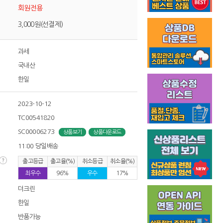
회원전용
3,000원(선결제)
과세
국내산
한일
2023-10-12
TC00541820
SC00006273
상품보기
상품다운로드
11:00 당일배송
출고등급
출고율(%)
취소등급
취소율(%)
최우수
96%
우수
17%
더크린
한일
반품가능