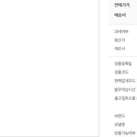
판매가격
배송비
과세여부
원산지
제조사
상품등록일
상품코드
판매업체코드
발주마감시간
출고및취소율
브랜드
모델명
반품가능여부