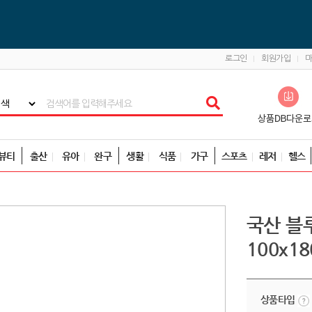
로그인
회원가입
뷰티
출산
유아
완구
생활
식품
가구
스포츠
레저
헬스
국산 블
100x18
상품타입