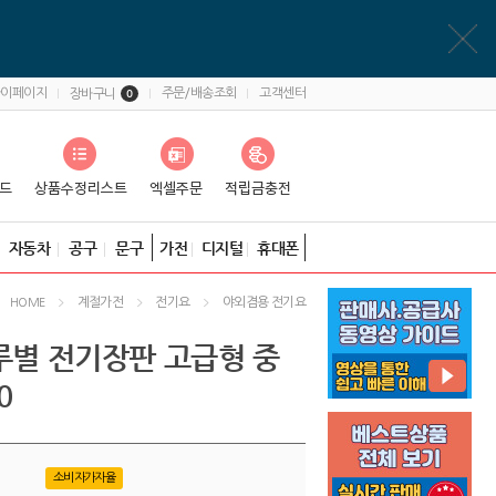
마이페이지
주문/배송조회
고객센터
장바구니
0
자동차
공구
문구
가전
디지털
휴대폰
계절가전
전기요
야외겸용 전기요
HOME
루별 전기장판 고급형 중
0
소비자가자율