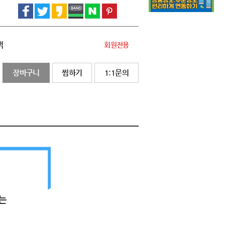
액
회원전용
장바구니
찜하기
1:1문의