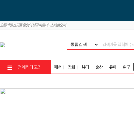
패션
잡화
뷰티
출산
유아
완구
전체카테고리