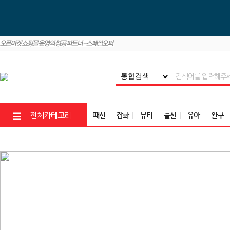
패션
잡화
뷰티
출산
유아
완구
전체카테고리