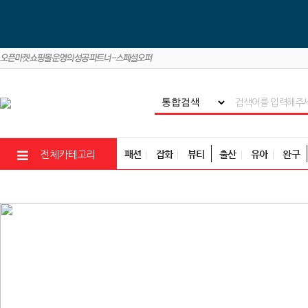
패션
잡화
뷰티
출산
유아
완구
전체카테고리