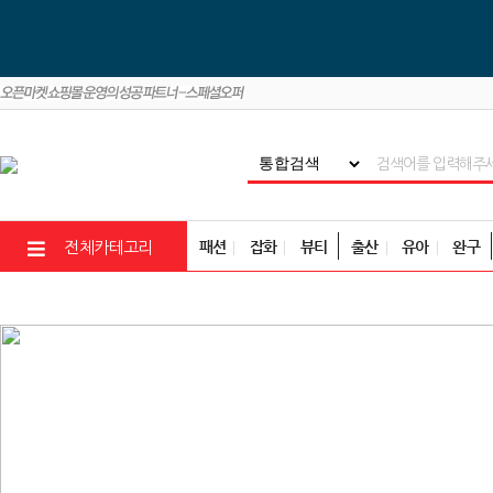
패션
잡화
뷰티
출산
유아
완구
전체카테고리