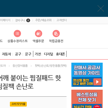
마이페이지
주문/배송조회
고객센터
장바구니
0
자동차
공구
문구
가전
디지털
휴대폰
웃도어
등산장비용품
핫팩/손난로/방한용품(핫팩)
어깨 붙이는 찜질패드 핫
 찜질팩 손난로
소비자가자율