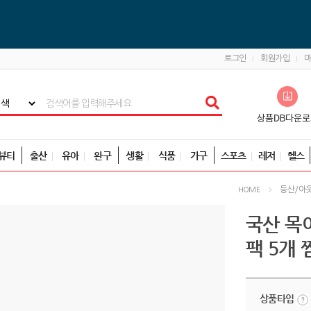
로그인
회원가입
뷰티
출산
유아
완구
생활
식품
가구
스포츠
레저
헬스
등산/아
HOME
국산 목
팩 5개
상품타입