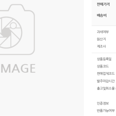
판매가격
배송비
과세여부
원산지
제조사
상품등록일
상품코드
판매업체코드
발주마감시간
출고및취소율
인증정보
반품가능여부