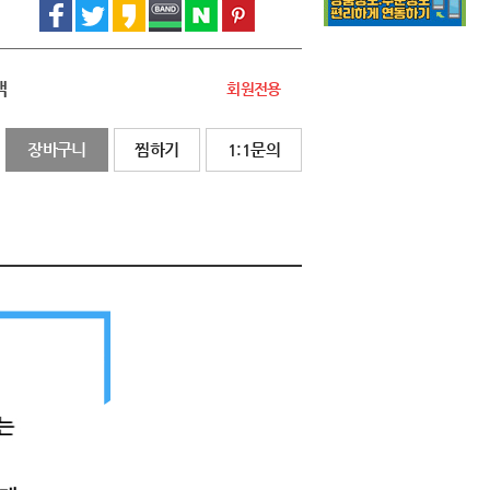
액
회원전용
장바구니
찜하기
1:1문의