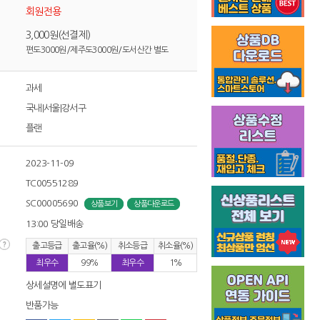
회원전용
3,000원(선결제)
편도3000원/제주도3000원/도서산간 별도
과세
국내|서울|강서구
플랜
2023-11-09
TC00551289
SC00005690
상품보기
상품다운로드
13:00 당일배송
출고등급
출고율(%)
취소등급
취소율(%)
최우수
99%
최우수
1%
상세설명에 별도표기
반품가능