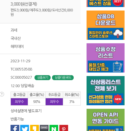
3,000원(선결제)
편도3,000원/제주도3,000원/도서산간8,000
원
과세
국내산
해피데이
2023-11-29
TC00553588
SC00005027
상품보기
상품다운로드
12:00 당일배송
출고등급
출고율(%)
취소등급
취소율(%)
최우수
98%
최우수
3%
상세설명에 별도표기
반품가능