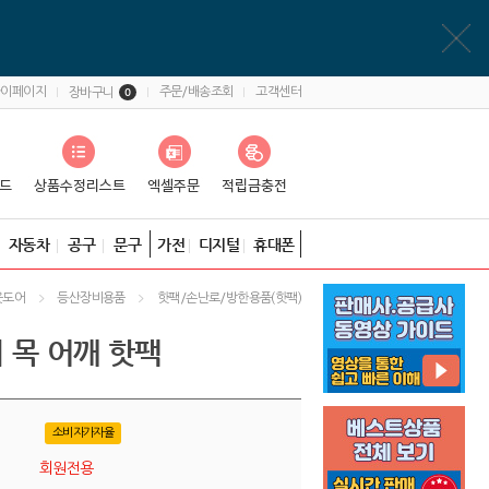
마이페이지
주문/배송조회
고객센터
장바구니
0
자동차
공구
문구
가전
디지털
휴대폰
웃도어
등산장비용품
핫팩/손난로/방한용품(핫팩)
 목 어깨 핫팩
소비자가자율
회원전용