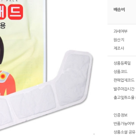
배송비
과세여부
원산지
제조사
상품등록일
상품코드
판매업체코드
발주마감시간
출고및취소율
인증정보
반품가능여부
상품소셜 공유