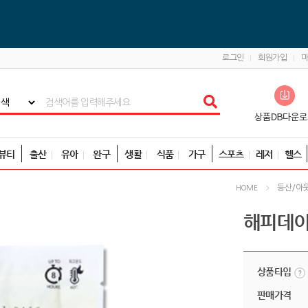
로그인
회원가입
뷰티
출산
유아
완구
생활
식품
가구
스포츠
레저
헬스
등산/아
HOME
해피데이
상품타입
판매가격