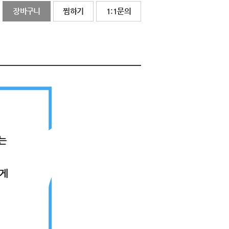
장바구니
찜하기
1:1문의