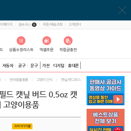
마이페이지
주문/배송조회
고객센터
장바구니
0
자동차
공구
문구
가전
디지털
휴대폰
반려동물용품
고양이 간식
캣닢/캣그라스
E
필드 캣닢 버드 0.5oz 캣
 고양이용품
소비자가자율