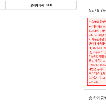
상세페이지 HTML
상품소셜 공유
※ 상품일괄 공
** 개인정보 
상세페이지 상단
니다.** "해당
시 제품발송을 
센터에 제공됩니
체, 중개업체, 
명, 배송주소,
이용자간 원활한
용 방지 등의 고
자의 개인정보보
계법령 규제에 
후 삭제 -개인정
불가합니다. 그
따릅니다."
총 합계금