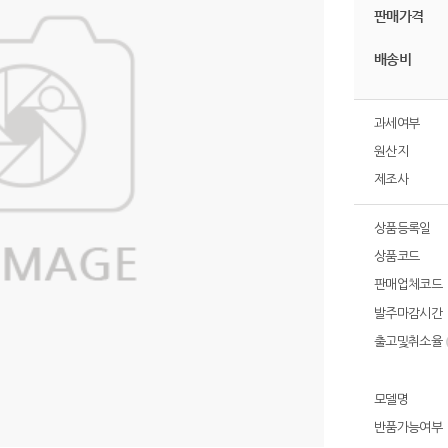
판매가격
배송비
과세여부
원산지
제조사
상품등록일
상품코드
판매업체코드
발주마감시간
출고및취소율
모델명
반품가능여부