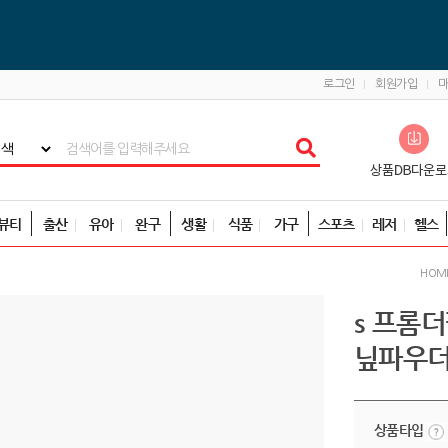
로그인
회원가입
뷰티
출산
유아
완구
생활
식품
가구
스포츠
레저
헬스
HOM
s 프롬더
닢파우더
상품타입