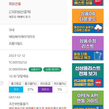
회원전용
2,500원(선결제)
제주도 택배비 추가
과세
해외|북아메리카|미국
프롬더필드
2023-12-12
TC00555253
SC00005044
상품보기
상품다운로드
10:30 당일배송
출고등급
출고율(%)
취소등급
취소율(%)
우수
87%
최우수
5%
G65149
조건부반품불가
제작,훼손으로 재판매가 불가 할 경우 반품이 불가합