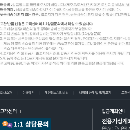
배송비 :
상품정보를 확인해 주시기 바랍니다. (제주도/도서산간지역은 도선료 등 배송비 별
배송마감 :
상품별로 배송마감시간이 다릅니다. 상품정보를 확인해 주시기 바랍니다.
묶음배송이 되지 않는 경우 :
출고지가 다른 경우, 묶음배송이 되지 않을 수 있습니다.(판매
교환/반품 신청은 고객센터의 1:1상담문의에서 하실 수 있습니다.
1. 오배송/ 불량/ 파손의 경우 왕복배송비는 판매자가 부담합니다.
2. 고객 변심의 경우, 왕복배송비는 구매자가 부담합니다. (
1:1상담문의
)
3. 본품 또는 사은품이나 구성품이 멸실 또는 훼손된 경우, 판매자가 반품불가로 지정한 상품
제품 원 포장박스를 폐기한 경우에는 반품/교환이 불가합니다. (불량여부 판단을 위한 포장
박스 개봉후에는 변심반품이 불가합니다.)
4. 고객님이 직접 반품시, 출고지에서 최초 발송시 이용한 택배사를 이용해 주시기 바랍니다
5. 반품지 주소는 1:1문의게시판으로 문의해 주시기 바랍니다.
※ 오배송, 불량, 파손 이외의 사유 및 색상 차이에 의한 반품/교환은 변심에 해당됩니다.
회사소개
이용약관
개인정보처리방침
책임의 한계 및 법적고지
고객
고객센터
입금계좌안내
전용가상계
은행명 : 국민은행 /