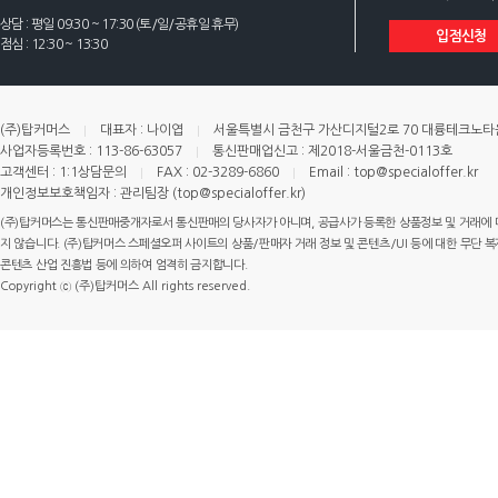
상담 : 평일 09:30 ~ 17:30 (토/일/공휴일 휴무)
입점신청
점심 : 12:30 ~ 13:30
(주)탑커머스
대표자 : 나이엽
서울특별시 금천구 가산디지털2로 70 대륭테크노타운 
사업자등록번호 : 113-86-63057
통신판매업신고 : 제2018-서울금천-0113호
고객센터 : 1:1상담문의
FAX : 02-3289-6860
Email : top@specialoffer.kr
개인정보보호책임자 : 관리팀장 (top@specialoffer.kr)
(주)탑커머스는 통신판매중개자로서 통신판매의 당사자가 아니며, 공급사가 등록한 상품정보 및 거래에 
지 않습니다. (주)탑커머스 스페셜오퍼 사이트의 상품/판매자 거래 정보 및 콘텐츠/UI 등에 대한 무단 복제
콘텐츠 산업 진흥법 등에 의하여 엄격히 금지합니다.
Copyright ⓒ (주)탑커머스 All rights reserved.