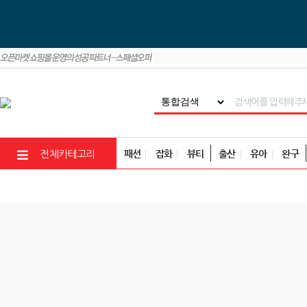
패션
잡화
뷰티
출산
유아
완구
전체카테고리