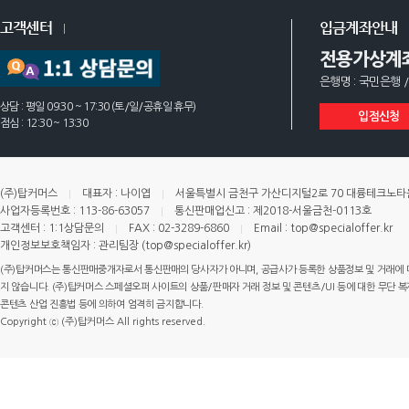
고객센터
입금계좌안내
전용가상계
은행명 : 국민은행 /
상담 : 평일 09:30 ~ 17:30 (토/일/공휴일 휴무)
입점신청
점심 : 12:30 ~ 13:30
(주)탑커머스
대표자 : 나이엽
서울특별시 금천구 가산디지털2로 70 대륭테크노타운 
사업자등록번호 : 113-86-63057
통신판매업신고 : 제2018-서울금천-0113호
고객센터 : 1:1상담문의
FAX : 02-3289-6860
Email : top@specialoffer.kr
개인정보보호책임자 : 관리팀장 (top@specialoffer.kr)
(주)탑커머스는 통신판매중개자로서 통신판매의 당사자가 아니며, 공급사가 등록한 상품정보 및 거래에 
지 않습니다. (주)탑커머스 스페셜오퍼 사이트의 상품/판매자 거래 정보 및 콘텐츠/UI 등에 대한 무단 복제
콘텐츠 산업 진흥법 등에 의하여 엄격히 금지합니다.
Copyright ⓒ (주)탑커머스 All rights reserved.