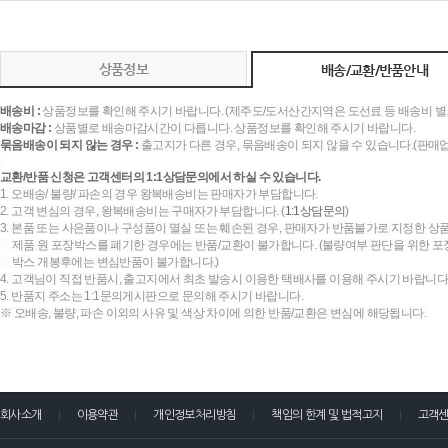
상품정보
배송/교환/반품안내
배송비 :
상품정보를 확인해 주시기 바랍니다. (제주도/도서산간지역은 도선료 등 배송비 별
배송마감 :
상품별로 배송마감시간이 다릅니다. 상품정보를 확인해 주시기 바랍니다.
묶음배송이 되지 않는 경우 :
출고지가 다른 경우, 묶음배송이 되지 않을 수 있습니다.(판매
교환/반품 신청은 고객센터의 1:1상담문의에서 하실 수 있습니다.
1. 오배송/ 불량/ 파손의 경우 왕복배송비는 판매자가 부담합니다.
2. 고객 변심의 경우, 왕복배송비는 구매자가 부담합니다. (
1:1상담문의
)
3. 본품 또는 사은품이나 구성품이 멸실 또는 훼손된 경우, 판매자가 반품불가로 지정한 상품
제품 원 포장박스를 폐기한 경우에는 반품/교환이 불가합니다. (불량여부 판단을 위한 포장
박스 개봉후에는 변심반품이 불가합니다.)
4. 고객님이 직접 반품시, 출고지에서 최초 발송시 이용한 택배사를 이용해 주시기 바랍니다
5. 반품지 주소는 1:1문의게시판으로 문의해 주시기 바랍니다.
※ 오배송, 불량, 파손 이외의 사유 및 색상 차이에 의한 반품/교환은 변심에 해당됩니다.
회사소개
이용약관
개인정보처리방침
책임의 한계 및 법적고지
고객