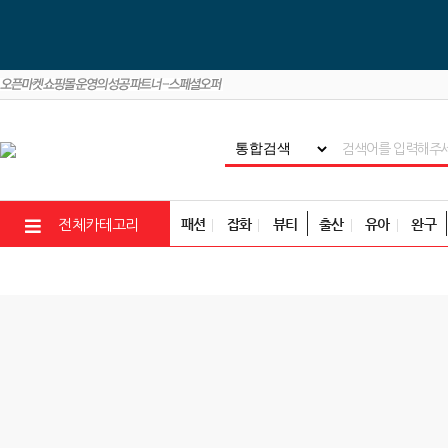
패션
잡화
뷰티
출산
유아
완구
전체카테고리