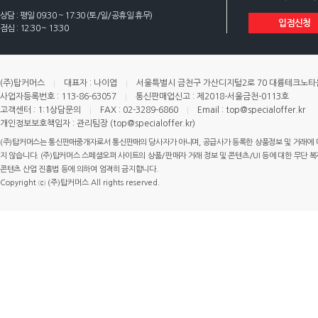
상담 : 평일 09:30 ~ 17:30 (토/일/공휴일 휴무)
입점신청
점심 : 12:30 ~ 13:30
(주)탑커머스
대표자 : 나이엽
서울특별시 금천구 가산디지털2로 70 대륭테크노타운 
사업자등록번호 : 113-86-63057
통신판매업신고 : 제2018-서울금천-0113호
고객센터 : 1:1상담문의
FAX : 02-3289-6860
Email : top@specialoffer.kr
개인정보보호책임자 : 관리팀장 (top@specialoffer.kr)
(주)탑커머스는 통신판매중개자로서 통신판매의 당사자가 아니며, 공급사가 등록한 상품정보 및 거래에 
지 않습니다. (주)탑커머스 스페셜오퍼 사이트의 상품/판매자 거래 정보 및 콘텐츠/UI 등에 대한 무단 복제
콘텐츠 산업 진흥법 등에 의하여 엄격히 금지합니다.
Copyright ⓒ (주)탑커머스 All rights reserved.