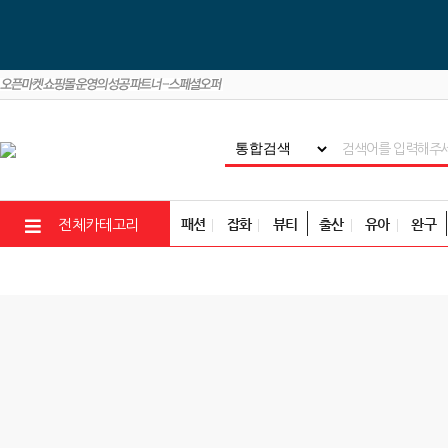
패션
잡화
뷰티
출산
유아
완구
전체카테고리