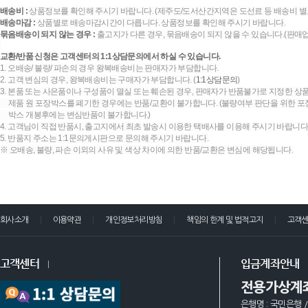
배송비 :
상품정보를 확인해 주시기 바랍니다. (제주도/도서산간지역은 도선료 등 배송비 별
배송마감 :
상품별로 배송마감시간이 다릅니다. 상품정보를 확인해 주시기 바랍니다.
묶음배송이 되지 않는 경우 :
출고지가 다른 경우, 묶음배송이 되지 않을 수 있습니다.(판매
교환/반품 신청은 고객센터의 1:1상담문의에서 하실 수 있습니다.
1. 오배송/ 불량/ 파손의 경우 왕복배송비는 판매자가 부담합니다.
2. 고객 변심의 경우, 왕복배송비는 구매자가 부담합니다. (
1:1상담문의
)
3. 본품 또는 사은품이나 구성품이 멸실 또는 훼손된 경우, 판매자가 반품불가로 지정한 상품
제품 원 포장박스를 폐기한 경우에는 반품/교환이 불가합니다. (불량여부 판단을 위한 포장
박스 개봉후에는 변심반품이 불가합니다.)
4. 고객님이 직접 반품시, 출고지에서 최초 발송시 이용한 택배사를 이용해 주시기 바랍니다
5. 반품지 주소는 1:1문의게시판으로 문의해 주시기 바랍니다.
※ 오배송, 불량, 파손 이외의 사유 및 색상 차이에 의한 반품/교환은 변심에 해당됩니다.
회사소개
이용약관
개인정보처리방침
책임의 한계 및 법적고지
고객
고객센터
입금계좌안내
전용가상계
은행명 : 국민은행 /