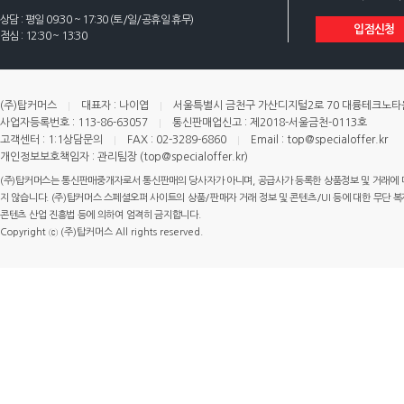
상담 : 평일 09:30 ~ 17:30 (토/일/공휴일 휴무)
입점신청
점심 : 12:30 ~ 13:30
(주)탑커머스
대표자 : 나이엽
서울특별시 금천구 가산디지털2로 70 대륭테크노타운 
사업자등록번호 : 113-86-63057
통신판매업신고 : 제2018-서울금천-0113호
고객센터 : 1:1상담문의
FAX : 02-3289-6860
Email : top@specialoffer.kr
개인정보보호책임자 : 관리팀장 (top@specialoffer.kr)
(주)탑커머스는 통신판매중개자로서 통신판매의 당사자가 아니며, 공급사가 등록한 상품정보 및 거래에 
지 않습니다. (주)탑커머스 스페셜오퍼 사이트의 상품/판매자 거래 정보 및 콘텐츠/UI 등에 대한 무단 복제
콘텐츠 산업 진흥법 등에 의하여 엄격히 금지합니다.
Copyright ⓒ (주)탑커머스 All rights reserved.