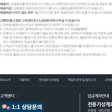
배송비 :
상품정보를 확인해 주시기 바랍니다. (제주도/도서산간지역은 도선료 등 배송비 별
배송마감 :
상품별로 배송마감시간이 다릅니다. 상품정보를 확인해 주시기 바랍니다.
묶음배송이 되지 않는 경우 :
출고지가 다른 경우, 묶음배송이 되지 않을 수 있습니다.(판매
교환/반품 신청은 고객센터의 1:1상담문의에서 하실 수 있습니다.
1. 오배송/ 불량/ 파손의 경우 왕복배송비는 판매자가 부담합니다.
2. 고객 변심의 경우, 왕복배송비는 구매자가 부담합니다. (
1:1상담문의
)
3. 본품 또는 사은품이나 구성품이 멸실 또는 훼손된 경우, 판매자가 반품불가로 지정한 상품
제품 원 포장박스를 폐기한 경우에는 반품/교환이 불가합니다. (불량여부 판단을 위한 포장
박스 개봉후에는 변심반품이 불가합니다.)
4. 고객님이 직접 반품시, 출고지에서 최초 발송시 이용한 택배사를 이용해 주시기 바랍니다
5. 반품지 주소는 1:1문의게시판으로 문의해 주시기 바랍니다.
※ 오배송, 불량, 파손 이외의 사유 및 색상 차이에 의한 반품/교환은 변심에 해당됩니다.
회사소개
이용약관
개인정보처리방침
책임의 한계 및 법적고지
고객
고객센터
입금계좌안내
전용가상계
은행명 : 국민은행 /