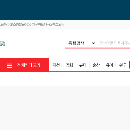
패션
잡화
뷰티
출산
유아
완구
전체카테고리