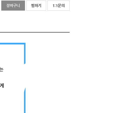
장바구니
찜하기
1:1문의