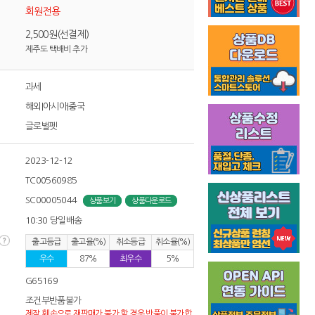
회원전용
2,500원(선결제)
제주도 택배비 추가
과세
해외|아시아|중국
글로벌펫
2023-12-12
TC00560985
SC00005044
상품보기
상품다운로드
10:30 당일배송
출고등급
출고율(%)
취소등급
취소율(%)
우수
87%
최우수
5%
G65169
조건부반품불가
제작,훼손으로 재판매가 불가 할 경우 반품이 불가합