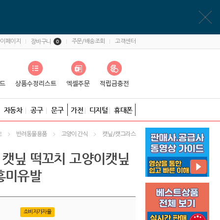
마이페이지
주문/배송조회
고객센터
장바구니
0
자동차
공구
문구
가전
디지털
휴대폰
반려동물용품
고양이 간식
캣닢/캣그라스
E
트 캣닢 떡꼬치 고양이캣닢
흥미유발
소비자가자율