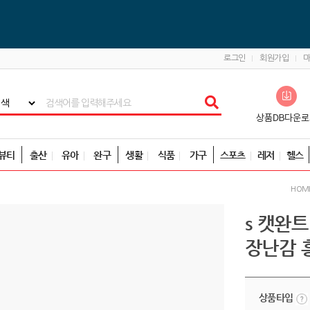
로그인
회원가입
뷰티
출산
유아
완구
생활
식품
가구
스포츠
레저
헬스
HOM
s 캣완
장난감 
상품타입