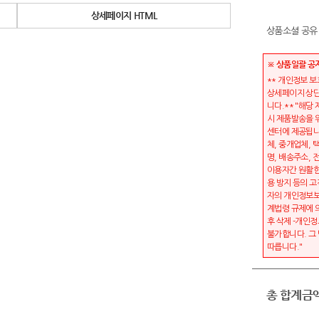
상세페이지 HTML
상품소셜 공유
※ 상품일괄 공
** 개인정보 
상세페이지 상단
니다.** "해당
시 제품발송을 
센터에 제공됩니
체, 중개업체, 
명, 배송주소,
이용자간 원활한
용 방지 등의 고
자의 개인정보보
계법령 규제에 
후 삭제 -개인정
불가합니다. 그
따릅니다."
총 합계금