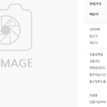
판매가격
배송비
과세여부
원산지
제조사
상품등록일
상품코드
판매업체코드
발주마감시간
출고및취소율
모델명
반품가능여부