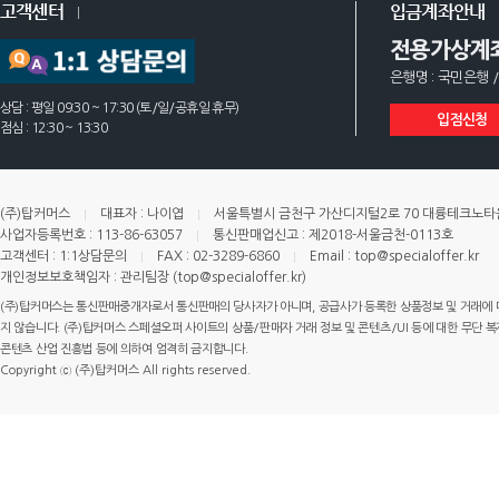
고객센터
입금계좌안내
전용가상계
은행명 : 국민은행 /
상담 : 평일 09:30 ~ 17:30 (토/일/공휴일 휴무)
입점신청
점심 : 12:30 ~ 13:30
(주)탑커머스
대표자 : 나이엽
서울특별시 금천구 가산디지털2로 70 대륭테크노타운 
사업자등록번호 : 113-86-63057
통신판매업신고 : 제2018-서울금천-0113호
고객센터 : 1:1상담문의
FAX : 02-3289-6860
Email : top@specialoffer.kr
개인정보보호책임자 : 관리팀장 (top@specialoffer.kr)
(주)탑커머스는 통신판매중개자로서 통신판매의 당사자가 아니며, 공급사가 등록한 상품정보 및 거래에 
지 않습니다. (주)탑커머스 스페셜오퍼 사이트의 상품/판매자 거래 정보 및 콘텐츠/UI 등에 대한 무단 복제
콘텐츠 산업 진흥법 등에 의하여 엄격히 금지합니다.
Copyright ⓒ (주)탑커머스 All rights reserved.