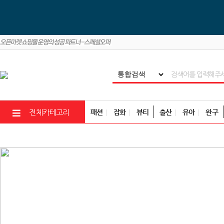
패션
잡화
뷰티
출산
유아
완구
전체카테고리