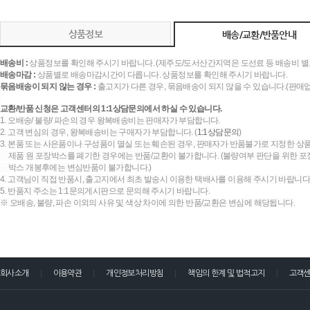
상품정보
배송/교환/반품안내
배송비 :
상품정보를 확인해 주시기 바랍니다. (제주도/도서산간지역은 도선료 등 배송비 별
배송마감 :
상품별로 배송마감시간이 다릅니다. 상품정보를 확인해 주시기 바랍니다.
묶음배송이 되지 않는 경우 :
출고지가 다른 경우, 묶음배송이 되지 않을 수 있습니다.(판매
교환/반품 신청은 고객센터의 1:1상담문의에서 하실 수 있습니다.
1. 오배송/ 불량/ 파손의 경우 왕복배송비는 판매자가 부담합니다.
2. 고객 변심의 경우, 왕복배송비는 구매자가 부담합니다. (
1:1상담문의
)
3. 본품 또는 사은품이나 구성품이 멸실 또는 훼손된 경우, 판매자가 반품불가로 지정한 상품
제품 원 포장박스를 폐기한 경우에는 반품/교환이 불가합니다. (불량여부 판단을 위한 포장
박스 개봉후에는 변심반품이 불가합니다.)
4. 고객님이 직접 반품시, 출고지에서 최초 발송시 이용한 택배사를 이용해 주시기 바랍니다
5. 반품지 주소는 1:1문의게시판으로 문의해 주시기 바랍니다.
※ 오배송, 불량, 파손 이외의 사유 및 색상 차이에 의한 반품/교환은 변심에 해당됩니다.
회사소개
이용약관
개인정보처리방침
책임의 한계 및 법적고지
고객