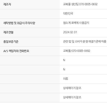
제조자
교복몰 생산팀 070-8885-0692
대한민국
세탁방법 및 취급시 주의사항
염소계 표백제 사용금지
제조연월
2024.02.01
품질보증기준
관련 법 및 소비자 분쟁 해결기준에 따름
A/S 책임자와 전화번호
교복몰/070-8885-0692
N
N
의류
상세페이지 참조
상세페이지 참조