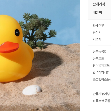
판매가격
배송비
과세여부
원산지
제조사
상품등록일
상품코드
판매업체코드
발주마감시간
출고및취소율
반품가능여부
상품소셜 공유