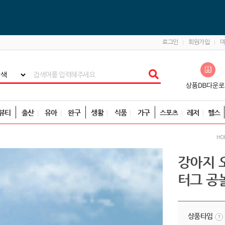
로그인
회원가입
뷰티
출산
유아
완구
생활
식품
가구
스포츠
레저
헬스
HO
강아지 
터그 공
상품타입