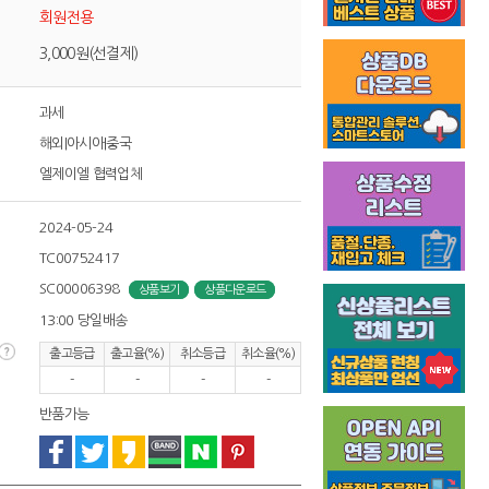
회원전용
3,000원(선결제)
과세
해외|아시아|중국
엘제이엘 협력업체
2024-05-24
TC00752417
SC00006398
상품보기
상품다운로드
13:00 당일배송
출고등급
출고율(%)
취소등급
취소율(%)
-
-
-
-
반품가능