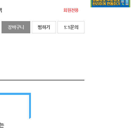
액
회원전용
장바구니
찜하기
1:1문의