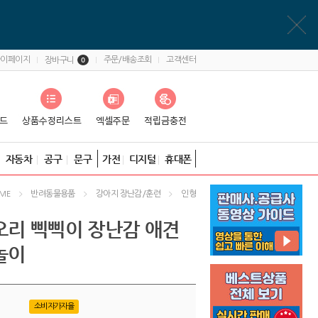
마이페이지
주문/배송조회
고객센터
장바구니
0
자동차
공구
문구
가전
디지털
휴대폰
반려동물용품
강아지 장난감/훈련
인형
ME
오리 삑삑이 장난감 애견
놀이
소비자가자율