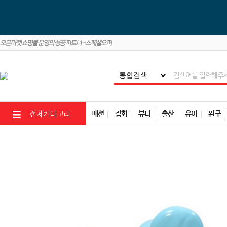
패션
잡화
뷰티
출산
유아
완구
전체카테고리