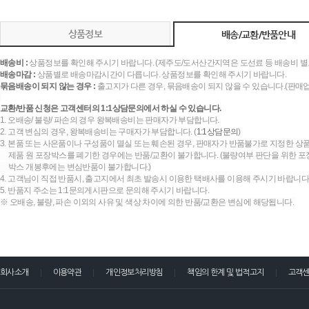
상품정보
배송/교환/반품안내
배송비 :
상품정보를 확인해 주시기 바랍니다. (제주도/도서산간지역은 도선료 등 배송비 별
배송마감 :
상품별로 배송마감시간이 다릅니다. 상품정보를 확인해 주시기 바랍니다.
묶음배송이 되지 않는 경우 :
출고지가 다른 경우, 묶음배송이 되지 않을 수 있습니다.(판매
교환/반품 신청은 고객센터의 1:1상담문의에서 하실 수 있습니다.
1. 오배송/ 불량/ 파손의 경우 왕복배송비는 판매자가 부담합니다.
2. 고객 변심의 경우, 왕복배송비는 구매자가 부담합니다. (
1:1상담문의
)
3. 본품 또는 사은품이나 구성품이 멸실 또는 훼손된 경우, 판매자가 반품불가로 지정한 상품
제품 원 포장박스를 폐기한 경우에는 반품/교환이 불가합니다. (불량여부 판단을 위한 포장
박스 개봉후에는 변심반품이 불가합니다.)
4. 고객님이 직접 반품시, 출고지에서 최초 발송시 이용한 택배사를 이용해 주시기 바랍니다
5. 반품지 주소는 1:1문의게시판으로 문의해 주시기 바랍니다.
※ 오배송, 불량, 파손 이외의 사유 및 색상 차이에 의한 반품/교환은 변심에 해당됩니다.
회사소개
이용약관
개인정보처리방침
책임의 한계 및 법적고지
고객