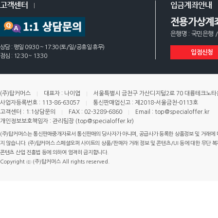
고객센터
입금계좌안내
전용가상계
은행명 : 국민은행 /
상담 : 평일 09:30 ~ 17:30 (토/일/공휴일 휴무)
입점신청
점심 : 12:30 ~ 13:30
(주)탑커머스
대표자 : 나이엽
서울특별시 금천구 가산디지털2로 70 대륭테크노타운 
사업자등록번호 : 113-86-63057
통신판매업신고 : 제2018-서울금천-0113호
고객센터 : 1:1상담문의
FAX : 02-3289-6860
Email : top@specialoffer.kr
개인정보보호책임자 : 관리팀장 (top@specialoffer.kr)
(주)탑커머스는 통신판매중개자로서 통신판매의 당사자가 아니며, 공급사가 등록한 상품정보 및 거래에 
지 않습니다. (주)탑커머스 스페셜오퍼 사이트의 상품/판매자 거래 정보 및 콘텐츠/UI 등에 대한 무단 복제
콘텐츠 산업 진흥법 등에 의하여 엄격히 금지합니다.
Copyright ⓒ (주)탑커머스 All rights reserved.