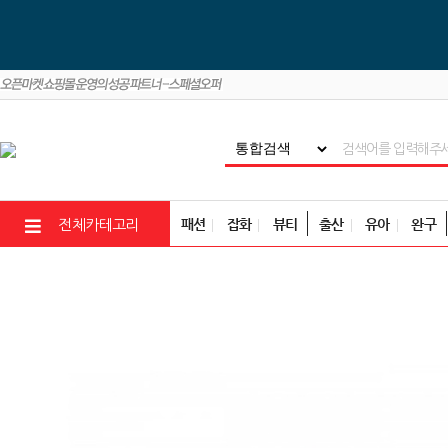
패션
잡화
뷰티
출산
유아
완구
전체카테고리