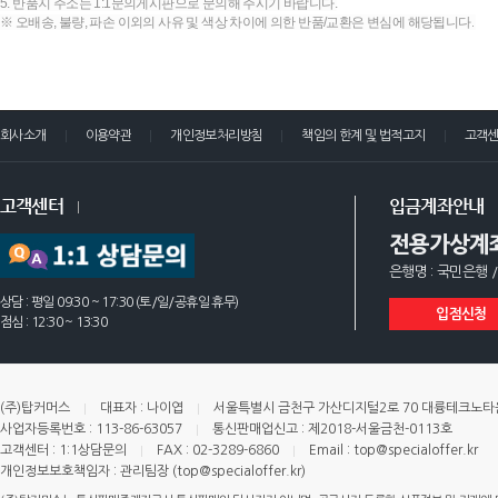
5. 반품지 주소는 1:1문의게시판으로 문의해 주시기 바랍니다.
※ 오배송, 불량, 파손 이외의 사유 및 색상 차이에 의한 반품/교환은 변심에 해당됩니다.
회사소개
이용약관
개인정보처리방침
책임의 한계 및 법적고지
고객
고객센터
입금계좌안내
전용가상계
은행명 : 국민은행 /
상담 : 평일 09:30 ~ 17:30 (토/일/공휴일 휴무)
입점신청
점심 : 12:30 ~ 13:30
(주)탑커머스
대표자 : 나이엽
서울특별시 금천구 가산디지털2로 70 대륭테크노타운 
사업자등록번호 : 113-86-63057
통신판매업신고 : 제2018-서울금천-0113호
고객센터 : 1:1상담문의
FAX : 02-3289-6860
Email : top@specialoffer.kr
개인정보보호책임자 : 관리팀장 (top@specialoffer.kr)