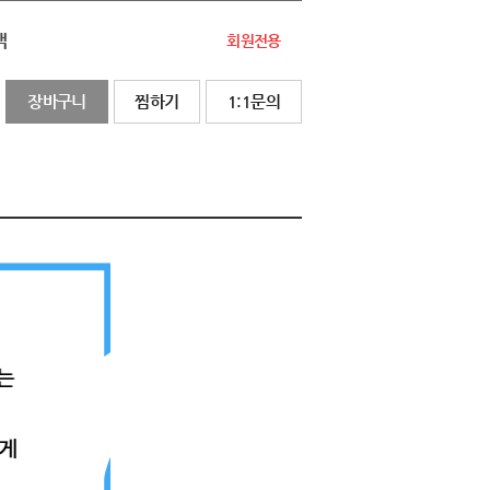
액
회원전용
장바구니
찜하기
1:1문의