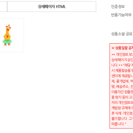
상세페이지 HTML
인증정보
반품가능여부
상품소셜 공유
※ 상품일괄 공
** 개인정보 
상세페이지 상단
니다.** "해당
시 제품발송을 
센터에 제공됩니
체, 중개업체, 
명, 배송주소,
이용자간 원활한
용 방지 등의 고
자의 개인정보보
계법령 규제에 
후 삭제 -개인정
불가합니다. 그
따릅니다."