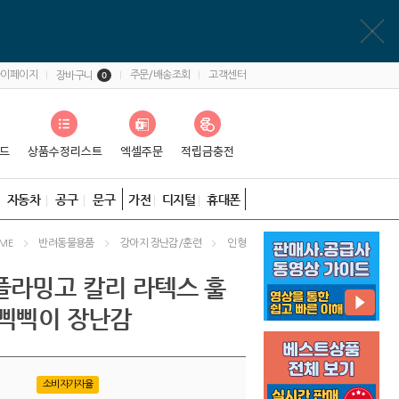
마이페이지
주문/배송조회
고객센터
장바구니
0
자동차
공구
문구
가전
디지털
휴대폰
반려동물용품
강아지 장난감/훈련
인형
ME
플라밍고 칼리 라텍스 훌
 삑삑이 장난감
소비자가자율