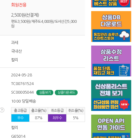
회원전용
2,500원(선결제)
편도3,500원/제주도4,000원/도서산간5,000
원
과세
국내산
칼리
2024-05-28
TC00761524
SC00005044
상품보기
상품다운로드
10:00 당일배송
출고등급
출고율(%)
취소등급
취소율(%)
우수
87%
최우수
5%
칼리
G65014