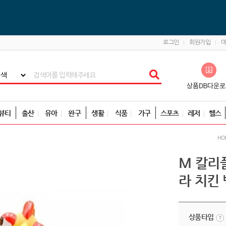
로그인
회원가입
뷰티
출산
유아
완구
생활
식품
가구
스포츠
레저
헬스
HO
M 칼리
라 치킨
상품타입