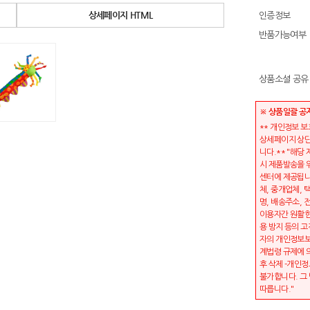
상세페이지 HTML
인증정보
반품가능여부
상품소셜 공유
※ 상품일괄 공
** 개인정보 
상세페이지 상단
니다.** "해당
시 제품발송을 
센터에 제공됩니
체, 중개업체, 
명, 배송주소,
이용자간 원활한
용 방지 등의 고
자의 개인정보보
계법령 규제에 
후 삭제 -개인정
불가합니다. 그
따릅니다."