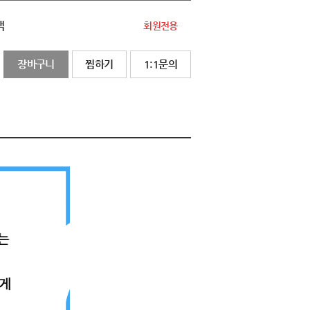
액
회원전용
장바구니
찜하기
1:1문의