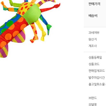
판매가격
배송비
과세여부
원산지
제조사
상품등록일
상품코드
판매업체코드
발주마감시간
출고및취소율
브랜드
모델명