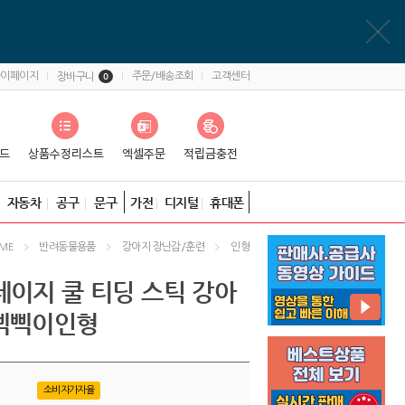
마이페이지
주문/배송조회
고객센터
장바구니
0
자동차
공구
문구
가전
디지털
휴대폰
반려동물용품
강아지 장난감/훈련
인형
ME
테이지 쿨 티딩 스틱 강아
삑삑이인형
소비자가자율