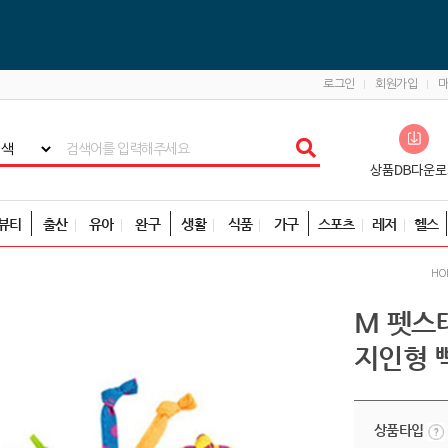
로그인
회원가입
뷰티
출산
유아
완구
생활
식품
가구
스포츠
레저
헬스
HO
M 펫스
지인형 
상품타입