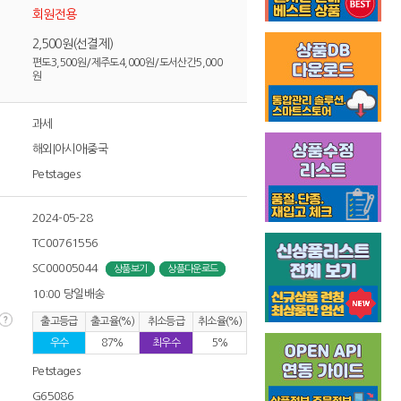
회원전용
2,500원(선결제)
편도3,500원/제주도4,000원/도서산간5,000
원
과세
해외|아시아|중국
Petstages
2024-05-28
TC00761556
SC00005044
상품보기
상품다운로드
10:00 당일배송
출고등급
출고율(%)
취소등급
취소율(%)
우수
87%
최우수
5%
Petstages
G65086