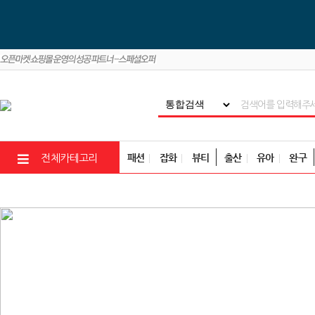
패션
잡화
뷰티
출산
유아
완구
전체카테고리