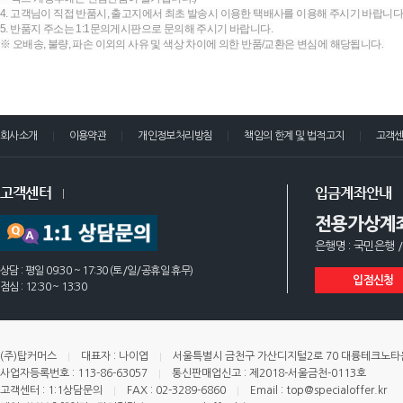
4. 고객님이 직접 반품시, 출고지에서 최초 발송시 이용한 택배사를 이용해 주시기 바랍니다
5. 반품지 주소는 1:1문의게시판으로 문의해 주시기 바랍니다.
※ 오배송, 불량, 파손 이외의 사유 및 색상 차이에 의한 반품/교환은 변심에 해당됩니다.
회사소개
이용약관
개인정보처리방침
책임의 한계 및 법적고지
고객
고객센터
입금계좌안내
전용가상계
은행명 : 국민은행 /
상담 : 평일 09:30 ~ 17:30 (토/일/공휴일 휴무)
입점신청
점심 : 12:30 ~ 13:30
(주)탑커머스
대표자 : 나이엽
서울특별시 금천구 가산디지털2로 70 대륭테크노타운 
사업자등록번호 : 113-86-63057
통신판매업신고 : 제2018-서울금천-0113호
고객센터 : 1:1상담문의
FAX : 02-3289-6860
Email : top@specialoffer.kr