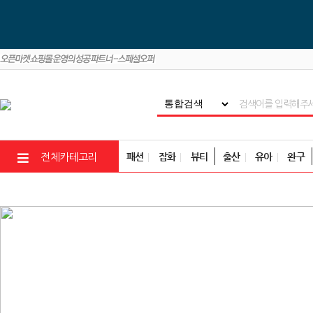
패션
잡화
뷰티
출산
유아
완구
전체카테고리