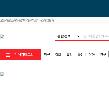
패션
잡화
뷰티
출산
유아
완구
전체카테고리