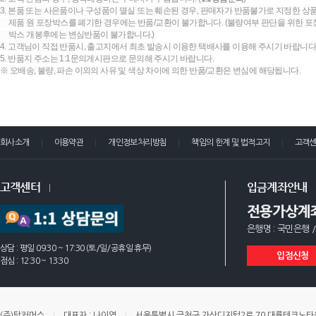
3. 본품 또는 사은품이나 구성품이 멸실 또는 훼손된 경우, 판매자가 반품불가로 지정한 상품
제품 원 포장박스를 폐기한 경우에는 반품/교환이 불가합니다. (불량여부 판단을 위한 포장
박스 개봉후에는 변심반품이 불가합니다.)
4. 고객님이 직접 반품시, 출고지에서 최초 발송시 이용한 택배사를 이용해 주시기 바랍니다
5. 반품지 주소는 1:1문의게시판으로 문의해 주시기 바랍니다.
※ 오배송, 불량, 파손 이외의 사유 및 색상 차이에 의한 반품/교환은 변심에 해당됩니다.
회사소개
이용약관
개인정보처리방침
책임의 한계 및 법적고지
고객
고객센터
입금계좌안내
전용가상계
은행명 : 국민은행 /
상담 : 평일 09:30 ~ 17:30 (토/일/공휴일 휴무)
입점신청
점심 : 12:30 ~ 13:30
(주)탑커머스
대표자 : 나이엽
서울특별시 금천구 가산디지털2로 70 대륭테크노타운 