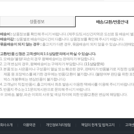
상품정보
배송/교환/반품안내
배송비 :
상품정보를 확인해 주시기 바랍니다. (제주도/도서산간지역은 도선료 등 배송비 별
배송마감 :
상품별로 배송마감시간이 다릅니다. 상품정보를 확인해 주시기 바랍니다.
묶음배송이 되지 않는 경우 :
출고지가 다른 경우, 묶음배송이 되지 않을 수 있습니다.(판매
교환/반품 신청은 고객센터의 1:1상담문의에서 하실 수 있습니다.
1. 오배송/ 불량/ 파손의 경우 왕복배송비는 판매자가 부담합니다.
2. 고객 변심의 경우, 왕복배송비는 구매자가 부담합니다. (
1:1상담문의
)
3. 본품 또는 사은품이나 구성품이 멸실 또는 훼손된 경우, 판매자가 반품불가로 지정한 상품
제품 원 포장박스를 폐기한 경우에는 반품/교환이 불가합니다. (불량여부 판단을 위한 포장
박스 개봉후에는 변심반품이 불가합니다.)
4. 고객님이 직접 반품시, 출고지에서 최초 발송시 이용한 택배사를 이용해 주시기 바랍니다
5. 반품지 주소는 1:1문의게시판으로 문의해 주시기 바랍니다.
※ 오배송, 불량, 파손 이외의 사유 및 색상 차이에 의한 반품/교환은 변심에 해당됩니다.
회사소개
이용약관
개인정보처리방침
책임의 한계 및 법적고지
고객