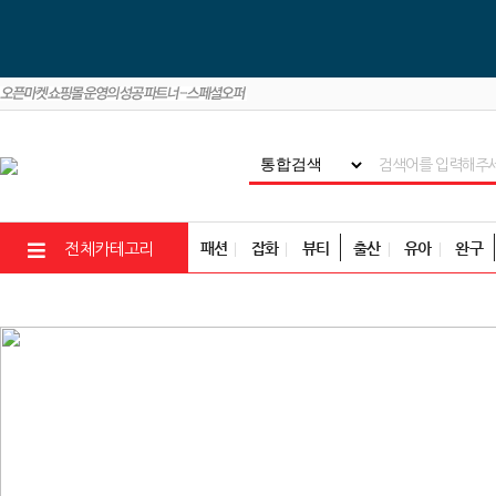
패션
잡화
뷰티
출산
유아
완구
전체카테고리