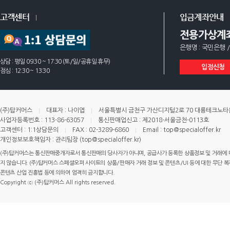
고객센터
입금계좌안내
전용가상계
은행명 : 국민은행 /
상담 : 평일 09:30 ~ 17:30 (토/일/공휴일 휴무)
입점신청
점심 : 12:30 ~ 13:30
(주)탑커머스
대표자 : 나이엽
서울특별시 금천구 가산디지털2로 70 대륭테크노타운 
사업자등록번호 : 113-86-63057
통신판매업신고 : 제2018-서울금천-0113호
고객센터 : 1:1상담문의
FAX : 02-3289-6860
Email : top@specialoffer.kr
개인정보보호책임자 : 관리팀장 (top@specialoffer.kr)
(주)탑커머스는 통신판매중개자로서 통신판매의 당사자가 아니며, 공급사가 등록한 상품정보 및 거래에 
지 않습니다. (주)탑커머스 스페셜오퍼 사이트의 상품/판매자 거래 정보 및 콘텐츠/UI 등에 대한 무단 복제
콘텐츠 산업 진흥법 등에 의하여 엄격히 금지합니다.
Copyright ⓒ (주)탑커머스 All rights reserved.