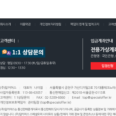
회사소개
이용약관
개인정보처리방침
책임의 한계 및 법적고지
고객
고객센터
입금계좌안내
전용가상계
은행명 : 국민은행 /
상담 : 평일 09:30 ~ 17:30 (토/일/공휴일 휴무)
입점신청
점심 : 12:30 ~ 13:30
(주)탑커머스
대표자 : 나이엽
서울특별시 금천구 가산디지털2로 70 대륭테크노타운 
사업자등록번호 : 113-86-63057
통신판매업신고 : 제2018-서울금천-0113호
고객센터 : 1:1상담문의
FAX : 02-3289-6860
Email : top@specialoffer.kr
개인정보보호책임자 : 관리팀장 (top@specialoffer.kr)
(주)탑커머스는 통신판매중개자로서 통신판매의 당사자가 아니며, 공급사가 등록한 상품정보 및 거래에 
지 않습니다. (주)탑커머스 스페셜오퍼 사이트의 상품/판매자 거래 정보 및 콘텐츠/UI 등에 대한 무단 복제