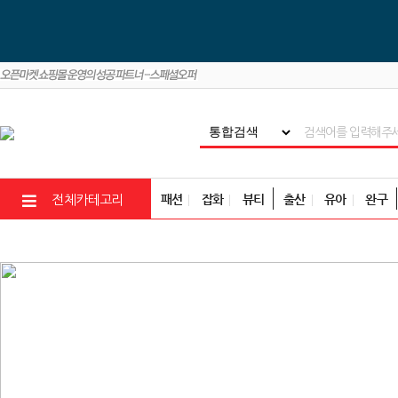
패션
잡화
뷰티
출산
유아
완구
전체카테고리