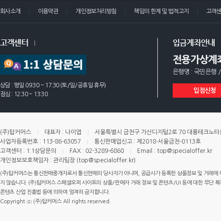
회사소개
이용약관
개인정보처리방침
책임의 한계 및 법적고지
고객
고객센터
입금계좌안내
전용가상계
은행명 : 국민은행 /
상담 : 평일 09:30 ~ 17:30 (토/일/공휴일 휴무)
입점신청
점심 : 12:30 ~ 13:30
(주)탑커머스
대표자 : 나이엽
서울특별시 금천구 가산디지털2로 70 대륭테크노타운 
사업자등록번호 : 113-86-63057
통신판매업신고 : 제2018-서울금천-0113호
고객센터 : 1:1상담문의
FAX : 02-3289-6860
Email : top@specialoffer.kr
개인정보보호책임자 : 관리팀장 (top@specialoffer.kr)
(주)탑커머스는 통신판매중개자로서 통신판매의 당사자가 아니며, 공급사가 등록한 상품정보 및 거래에 
지 않습니다. (주)탑커머스 스페셜오퍼 사이트의 상품/판매자 거래 정보 및 콘텐츠/UI 등에 대한 무단 복제
콘텐츠 산업 진흥법 등에 의하여 엄격히 금지합니다.
Copyright ⓒ (주)탑커머스 All rights reserved.