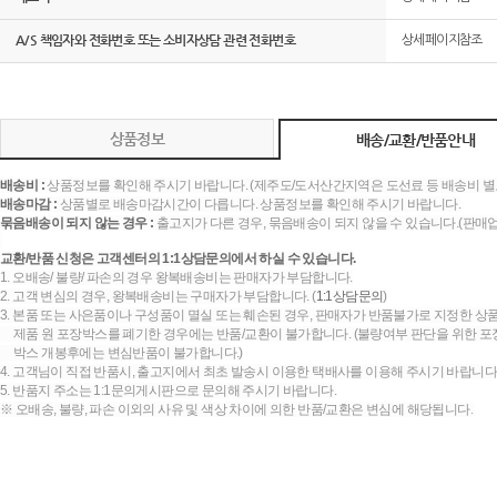
A/S 책임자와 전화번호 또는 소비자상담 관련 전화번호
상세페이지참조
상품정보
배송/교환/반품안내
배송비 :
상품정보를 확인해 주시기 바랍니다. (제주도/도서산간지역은 도선료 등 배송비 별
배송마감 :
상품별로 배송마감시간이 다릅니다. 상품정보를 확인해 주시기 바랍니다.
묶음배송이 되지 않는 경우 :
출고지가 다른 경우, 묶음배송이 되지 않을 수 있습니다.(판매
교환/반품 신청은 고객센터의 1:1상담문의에서 하실 수 있습니다.
1. 오배송/ 불량/ 파손의 경우 왕복배송비는 판매자가 부담합니다.
2. 고객 변심의 경우, 왕복배송비는 구매자가 부담합니다. (
1:1상담문의
)
3. 본품 또는 사은품이나 구성품이 멸실 또는 훼손된 경우, 판매자가 반품불가로 지정한 상품
제품 원 포장박스를 폐기한 경우에는 반품/교환이 불가합니다. (불량여부 판단을 위한 포장
박스 개봉후에는 변심반품이 불가합니다.)
4. 고객님이 직접 반품시, 출고지에서 최초 발송시 이용한 택배사를 이용해 주시기 바랍니다
5. 반품지 주소는 1:1문의게시판으로 문의해 주시기 바랍니다.
※ 오배송, 불량, 파손 이외의 사유 및 색상 차이에 의한 반품/교환은 변심에 해당됩니다.