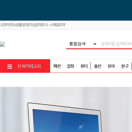
패션
잡화
뷰티
출산
유아
완구
전체카테고리