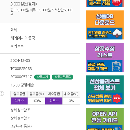
3,000원(선결제)
편도3,000원/제주도3,000원/도서산간6,000
원
과세
해외|아시아|중국
파라브로
2024-12-05
TC00885083
SC00005717
상품보기
상품다운로드
15:00 당일배송
출고등급
출고율(%)
취소등급
취소율(%)
최우수
100%
최우수
0%
상세정보참조
상세정보참조
조건부반품불가