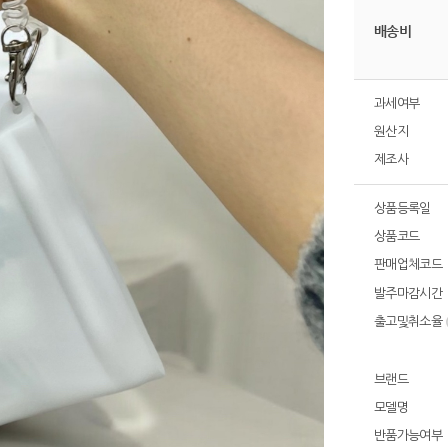
배송비
과세여부
원산지
제조사
상품등록일
상품코드
판매업체코드
발주마감시간
출고및취소율
브랜드
모델명
반품가능여부