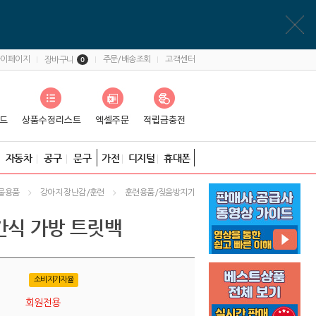
마이페이지
주문/배송조회
고객센터
장바구니
0
자동차
공구
문구
가전
디지털
휴대폰
물용품
강아지 장난감/훈련
훈련용품/짖음방지기
간식 가방 트릿백
소비자가자율
회원전용