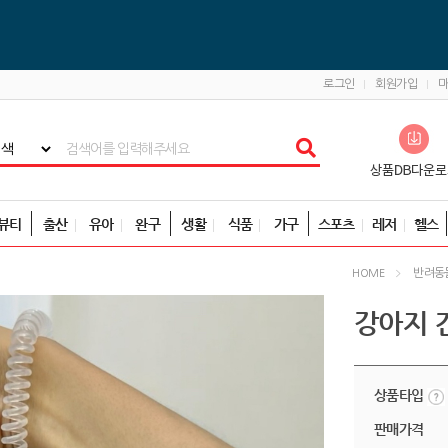
로그인
회원가입
뷰티
출산
유아
완구
생활
식품
가구
스포츠
레저
헬스
반려동
HOME
강아지 
상품타입
판매가격