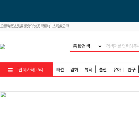
패션
잡화
뷰티
출산
유아
완구
전체카테고리