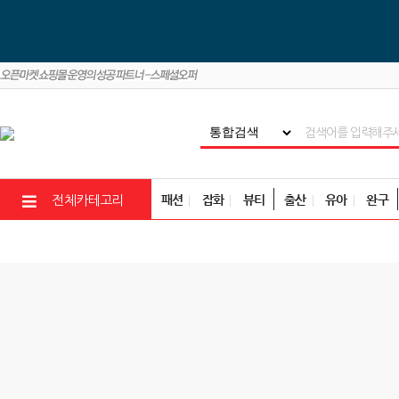
패션
잡화
뷰티
출산
유아
완구
전체카테고리