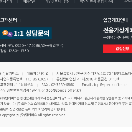
회사소개
이용약관
개인정보처리방침
책임의 한계 및 법적고지
고객
고객센터
입금계좌안내
전용가상계
은행명 : 국민은행 /
상담 : 평일 09:30 ~ 17:30 (토/일/공휴일 휴무)
입점신청
점심 : 12:30 ~ 13:30
(주)탑커머스
대표자 : 나이엽
서울특별시 금천구 가산디지털2로 70 대륭테크노타운 
사업자등록번호 : 113-86-63057
통신판매업신고 : 제2018-서울금천-0113호
고객센터 : 1:1상담문의
FAX : 02-3289-6860
Email : top@specialoffer.kr
개인정보보호책임자 : 관리팀장 (top@specialoffer.kr)
(주)탑커머스는 통신판매중개자로서 통신판매의 당사자가 아니며, 공급사가 등록한 상품정보 및 거래에 
지 않습니다. (주)탑커머스 스페셜오퍼 사이트의 상품/판매자 거래 정보 및 콘텐츠/UI 등에 대한 무단 복제
콘텐츠 산업 진흥법 등에 의하여 엄격히 금지합니다.
Copyright ⓒ (주)탑커머스 All rights reserved.