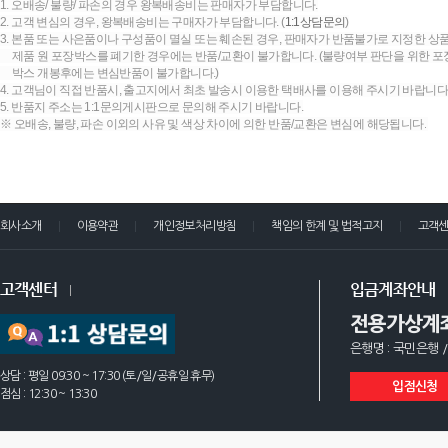
1. 오배송/ 불량/ 파손의 경우 왕복배송비는 판매자가 부담합니다.
2. 고객 변심의 경우, 왕복배송비는 구매자가 부담합니다. (
1:1상담문의
)
3. 본품 또는 사은품이나 구성품이 멸실 또는 훼손된 경우, 판매자가 반품불가로 지정한 상품
제품 원 포장박스를 폐기한 경우에는 반품/교환이 불가합니다. (불량여부 판단을 위한 포장
박스 개봉후에는 변심반품이 불가합니다.)
4. 고객님이 직접 반품시, 출고지에서 최초 발송시 이용한 택배사를 이용해 주시기 바랍니다
5. 반품지 주소는 1:1문의게시판으로 문의해 주시기 바랍니다.
※ 오배송, 불량, 파손 이외의 사유 및 색상 차이에 의한 반품/교환은 변심에 해당됩니다.
회사소개
이용약관
개인정보처리방침
책임의 한계 및 법적고지
고객
고객센터
입금계좌안내
전용가상계
은행명 : 국민은행 /
상담 : 평일 09:30 ~ 17:30 (토/일/공휴일 휴무)
입점신청
점심 : 12:30 ~ 13:30