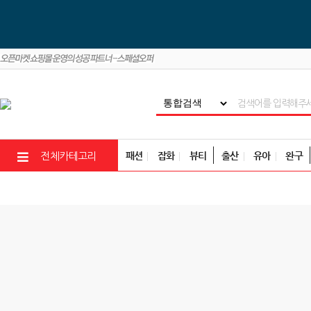
패션
잡화
뷰티
출산
유아
완구
전체카테고리