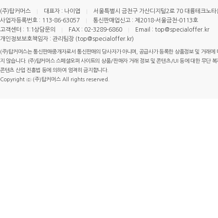
(주)탑커머스
대표자 : 나이엽
서울특별시 금천구 가산디지털2로 70 대륭테크노타운 
사업자등록번호 : 113-86-63057
통신판매업신고 : 제2018-서울금천-0113호
고객센터 : 1:1상담문의
FAX : 02-3289-6860
Email : top@specialoffer.kr
개인정보보호책임자 : 관리팀장 (top@specialoffer.kr)
(주)탑커머스는 통신판매중개자로서 통신판매의 당사자가 아니며, 공급사가 등록한 상품정보 및 거래에 
지 않습니다. (주)탑커머스 스페셜오퍼 사이트의 상품/판매자 거래 정보 및 콘텐츠/UI 등에 대한 무단 복제
콘텐츠 산업 진흥법 등에 의하여 엄격히 금지합니다.
Copyright ⓒ (주)탑커머스 All rights reserved.