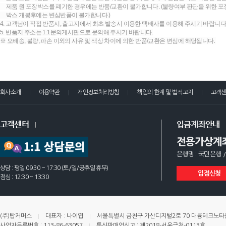
제품 원 포장박스를 폐기한 경우에는 반품/교환이 불가합니다. (불량여부 판단을 위한 포장
박스 개봉후에는 변심반품이 불가합니다.)
4. 고객님이 직접 반품시, 출고지에서 최초 발송시 이용한 택배사를 이용해 주시기 바랍니다
5. 반품지 주소는 1:1문의게시판으로 문의해 주시기 바랍니다.
※ 오배송, 불량, 파손 이외의 사유 및 색상 차이에 의한 반품/교환은 변심에 해당됩니다.
회사소개
이용약관
개인정보처리방침
책임의 한계 및 법적고지
고객
고객센터
입금계좌안내
전용가상계
은행명 : 국민은행 /
상담 : 평일 09:30 ~ 17:30 (토/일/공휴일 휴무)
입점신청
점심 : 12:30 ~ 13:30
(주)탑커머스
대표자 : 나이엽
서울특별시 금천구 가산디지털2로 70 대륭테크노타운 
사업자등록번호 : 113-86-63057
통신판매업신고 : 제2018-서울금천-0113호