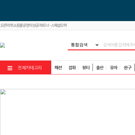
패션
잡화
뷰티
출산
유아
완구
전체카테고리