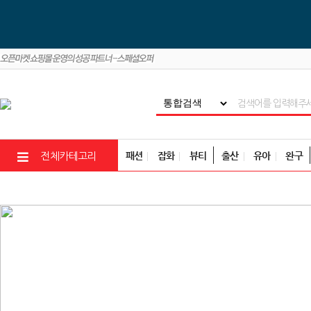
패션
잡화
뷰티
출산
유아
완구
전체카테고리