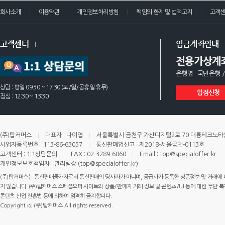
회사소개
이용약관
개인정보처리방침
책임의 한계 및 법적고지
고객
고객센터
입금계좌안내
전용가상계
은행명 : 국민은행 /
상담 : 평일 09:30 ~ 17:30 (토/일/공휴일 휴무)
입점신청
점심 : 12:30 ~ 13:30
(주)탑커머스
대표자 : 나이엽
서울특별시 금천구 가산디지털2로 70 대륭테크노타운 
사업자등록번호 : 113-86-63057
통신판매업신고 : 제2018-서울금천-0113호
고객센터 : 1:1상담문의
FAX : 02-3289-6860
Email : top@specialoffer.kr
개인정보보호책임자 : 관리팀장 (top@specialoffer.kr)
(주)탑커머스는 통신판매중개자로서 통신판매의 당사자가 아니며, 공급사가 등록한 상품정보 및 거래에 
지 않습니다. (주)탑커머스 스페셜오퍼 사이트의 상품/판매자 거래 정보 및 콘텐츠/UI 등에 대한 무단 복제
콘텐츠 산업 진흥법 등에 의하여 엄격히 금지합니다.
Copyright ⓒ (주)탑커머스 All rights reserved.