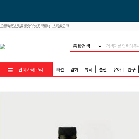
패션
잡화
뷰티
출산
유아
완구
전체카테고리