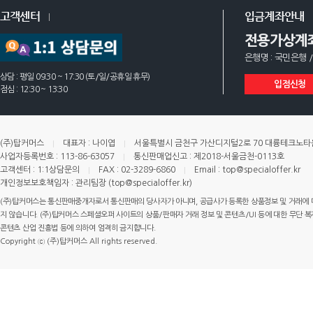
고객센터
입금계좌안내
전용가상계
은행명 : 국민은행 /
상담 : 평일 09:30 ~ 17:30 (토/일/공휴일 휴무)
입점신청
점심 : 12:30 ~ 13:30
(주)탑커머스
대표자 : 나이엽
서울특별시 금천구 가산디지털2로 70 대륭테크노타운 
사업자등록번호 : 113-86-63057
통신판매업신고 : 제2018-서울금천-0113호
고객센터 : 1:1상담문의
FAX : 02-3289-6860
Email : top@specialoffer.kr
개인정보보호책임자 : 관리팀장 (top@specialoffer.kr)
(주)탑커머스는 통신판매중개자로서 통신판매의 당사자가 아니며, 공급사가 등록한 상품정보 및 거래에 
지 않습니다. (주)탑커머스 스페셜오퍼 사이트의 상품/판매자 거래 정보 및 콘텐츠/UI 등에 대한 무단 복제
콘텐츠 산업 진흥법 등에 의하여 엄격히 금지합니다.
Copyright ⓒ (주)탑커머스 All rights reserved.