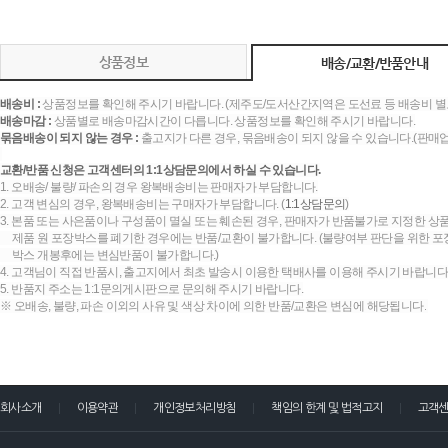
상품정보
배송/교환/반품안내
배송비 :
상품정보를 확인해 주시기 바랍니다. (제주도/도서산간지역은 도선료 등 배송비 별
배송마감 :
상품별로 배송마감시간이 다릅니다. 상품정보를 확인해 주시기 바랍니다.
묶음배송이 되지 않는 경우 :
출고지가 다른 경우, 묶음배송이 되지 않을 수 있습니다.(판매
교환/반품 신청은 고객센터의 1:1상담문의에서 하실 수 있습니다.
1. 오배송/ 불량/ 파손의 경우 왕복배송비는 판매자가 부담합니다.
2. 고객 변심의 경우, 왕복배송비는 구매자가 부담합니다. (
1:1상담문의
)
3. 본품 또는 사은품이나 구성품이 멸실 또는 훼손된 경우, 판매자가 반품불가로 지정한 상품
제품 원 포장박스를 폐기한 경우에는 반품/교환이 불가합니다. (불량여부 판단을 위한 포장
박스 개봉후에는 변심반품이 불가합니다.)
4. 고객님이 직접 반품시, 출고지에서 최초 발송시 이용한 택배사를 이용해 주시기 바랍니다
5. 반품지 주소는 1:1문의게시판으로 문의해 주시기 바랍니다.
※ 오배송, 불량, 파손 이외의 사유 및 색상 차이에 의한 반품/교환은 변심에 해당됩니다.
회사소개
이용약관
개인정보처리방침
책임의 한계 및 법적고지
고객