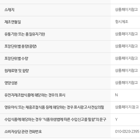
소재지
상품페이지참고
제조연월일
항시제조
유통기한 또는 품질유지기한
상품페이지참고
포장단위별 용량(중량)
상품페이지참고
포장단위별 수량
상품페이지참고
원재료명 및 함량
상품페이지참고
영양성분
상품페이지참고
유전자재조합식품에 해당하는 경우의 표시
N
영유아식 또는 체중조절식품 등에 해당하는 경우 표시광고 사전심의필
상품페이지 참고
수입식품에 해당하는 경우 “식품위생법에 따른 수입신고를 필함”의 문구
Y
소비자상담 관련 전화번호
010-8328-2395