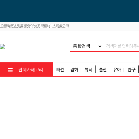
패션
잡화
뷰티
출산
유아
완구
전체카테고리