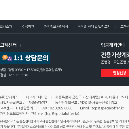
회사소개
이용약관
개인정보처리방침
책임의 한계 및 법적고지
고객
고객센터
입금계좌안내
전용가상계
은행명 : 국민은행 /
상담 : 평일 09:30 ~ 17:30 (토/일/공휴일 휴무)
입점신청
점심 : 12:30 ~ 13:30
(주)탑커머스
대표자 : 나이엽
서울특별시 금천구 가산디지털2로 70 대륭테크노타운 
사업자등록번호 : 113-86-63057
통신판매업신고 : 제2018-서울금천-0113호
고객센터 : 1:1상담문의
FAX : 02-3289-6860
Email : top@specialoffer.kr
개인정보보호책임자 : 관리팀장 (top@specialoffer.kr)
(주)탑커머스는 통신판매중개자로서 통신판매의 당사자가 아니며, 공급사가 등록한 상품정보 및 거래에 
지 않습니다. (주)탑커머스 스페셜오퍼 사이트의 상품/판매자 거래 정보 및 콘텐츠/UI 등에 대한 무단 복제