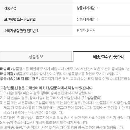
상품구성
상품페이지참고
보관방법 또는 취급방법
상품페이지참고
소비자상담 관련 전화번호
판매자 연락처
상품정보
배송/교환/반품안내
배송비 :
상품정보를 확인해 주시기 바랍니다. (제주도/도서산간지역은 도선료 등 배송비 별
배송마감 :
상품별로 배송마감시간이 다릅니다. 상품정보를 확인해 주시기 바랍니다.
묶음배송이 되지 않는 경우 :
출고지가 다른 경우, 묶음배송이 되지 않을 수 있습니다.(판매
교환/반품 신청은 고객센터의 1:1상담문의에서 하실 수 있습니다.
1. 오배송/ 불량/ 파손의 경우 왕복배송비는 판매자가 부담합니다.
2. 고객 변심의 경우, 왕복배송비는 구매자가 부담합니다. (
1:1상담문의
)
3. 본품 또는 사은품이나 구성품이 멸실 또는 훼손된 경우, 판매자가 반품불가로 지정한 상품
제품 원 포장박스를 폐기한 경우에는 반품/교환이 불가합니다. (불량여부 판단을 위한 포장
박스 개봉후에는 변심반품이 불가합니다.)
4. 고객님이 직접 반품시, 출고지에서 최초 발송시 이용한 택배사를 이용해 주시기 바랍니다
5. 반품지 주소는 1:1문의게시판으로 문의해 주시기 바랍니다.
※ 오배송, 불량, 파손 이외의 사유 및 색상 차이에 의한 반품/교환은 변심에 해당됩니다.