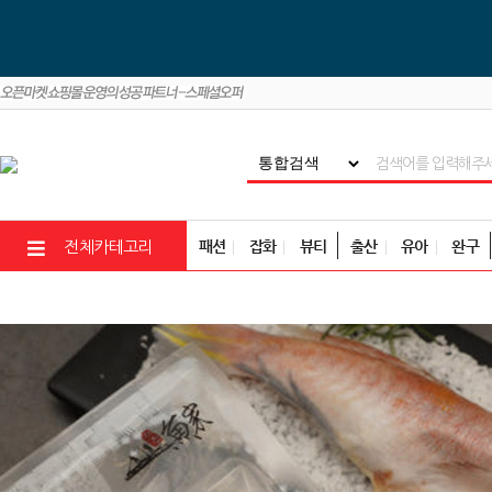
패션
잡화
뷰티
출산
유아
완구
전체카테고리