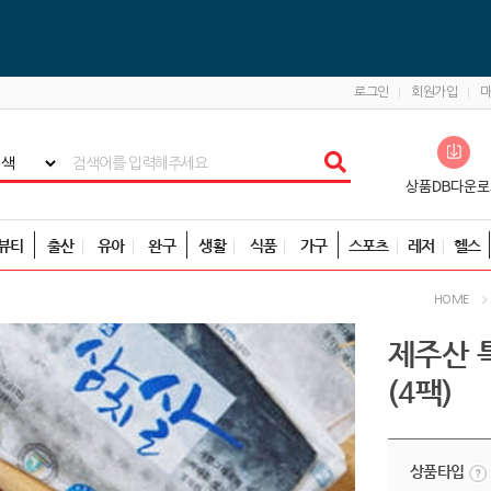
로그인
회원가입
뷰티
출산
유아
완구
생활
식품
가구
스포츠
레저
헬스
HOME
제주산 
(4팩)
상품타입