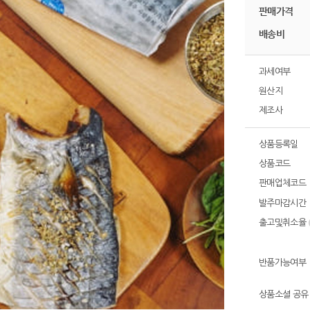
판매가격
배송비
과세여부
원산지
제조사
상품등록일
상품코드
판매업체코드
발주마감시간
출고및취소율
반품가능여부
상품소셜 공유