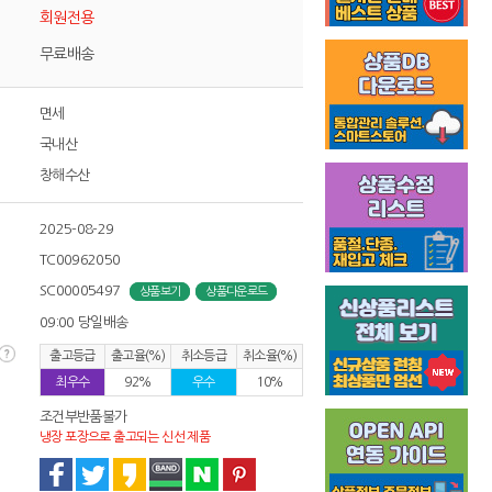
회원전용
무료배송
면세
국내산
창해수산
2025-08-29
TC00962050
SC00005497
상품보기
상품다운로드
09:00 당일배송
출고등급
출고율(%)
취소등급
취소율(%)
최우수
92%
우수
10%
조건부반품불가
냉장 포장으로 출고되는 신선 제품