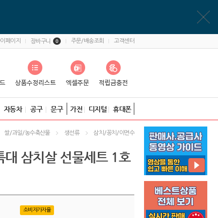
마이페이지
주문/배송조회
고객센터
장바구니
0
자동차
공구
문구
가전
디지털
휴대폰
쌀/과일/농수축산물
생선류
삼치/꽁치/이면수
특대 삼치살 선물세트 1호
소비자가자율