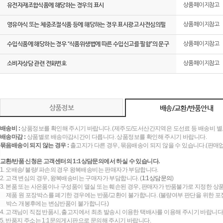
유전자재조합식품에 해당하는 경우의 표시
상품페이지참고
영유아식 또는 체중조절식품 등에 해당하는 경우 표시광고 사전심의필
상품페이지참고
수입식품에 해당하는 경우 “식품위생법에 따른 수입신고를 필함”의 문구
상품페이지참고
소비자상담 관련 전화번호
상품페이지참고
상품정보
배송/교환/반품안내
배송비 :
상품정보를 확인해 주시기 바랍니다. (제주도/도서산간지역은 도선료 등 배송비 별
배송마감 :
상품별로 배송마감시간이 다릅니다. 상품정보를 확인해 주시기 바랍니다.
묶음배송이 되지 않는 경우 :
출고지가 다른 경우, 묶음배송이 되지 않을 수 있습니다.(판매
교환/반품 신청은 고객센터의 1:1상담문의에서 하실 수 있습니다.
1. 오배송/ 불량/ 파손의 경우 왕복배송비는 판매자가 부담합니다.
2. 고객 변심의 경우, 왕복배송비는 구매자가 부담합니다. (
1:1상담문의
)
3. 본품 또는 사은품이나 구성품이 멸실 또는 훼손된 경우, 판매자가 반품불가로 지정한 상품
제품 원 포장박스를 폐기한 경우에는 반품/교환이 불가합니다. (불량여부 판단을 위한 포장
박스 개봉후에는 변심반품이 불가합니다.)
4. 고객님이 직접 반품시, 출고지에서 최초 발송시 이용한 택배사를 이용해 주시기 바랍니다
5. 반품지 주소는 1:1문의게시판으로 문의해 주시기 바랍니다.