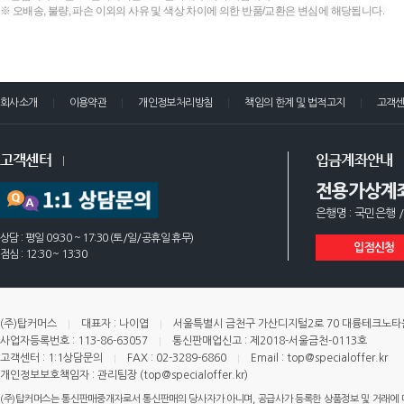
※ 오배송, 불량, 파손 이외의 사유 및 색상 차이에 의한 반품/교환은 변심에 해당됩니다.
회사소개
이용약관
개인정보처리방침
책임의 한계 및 법적고지
고객
고객센터
입금계좌안내
전용가상계
은행명 : 국민은행 /
상담 : 평일 09:30 ~ 17:30 (토/일/공휴일 휴무)
입점신청
점심 : 12:30 ~ 13:30
(주)탑커머스
대표자 : 나이엽
서울특별시 금천구 가산디지털2로 70 대륭테크노타운 
사업자등록번호 : 113-86-63057
통신판매업신고 : 제2018-서울금천-0113호
고객센터 : 1:1상담문의
FAX : 02-3289-6860
Email : top@specialoffer.kr
개인정보보호책임자 : 관리팀장 (top@specialoffer.kr)
(주)탑커머스는 통신판매중개자로서 통신판매의 당사자가 아니며, 공급사가 등록한 상품정보 및 거래에 