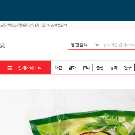
패션
잡화
뷰티
출산
유아
완구
전체카테고리