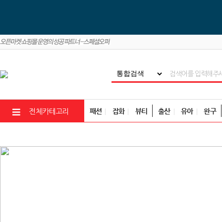
패션
잡화
뷰티
출산
유아
완구
전체카테고리