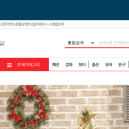
패션
잡화
뷰티
출산
유아
완구
전체카테고리